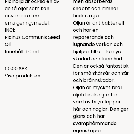
Ricinolja är också en av
men absorberas
de få oljor som kan
snabbt och lämnar
användas som
huden mjuk.
emulgeringsmedel.
Oljan är antibakteriell
INCI:
och har en
Ricinus Communis Seed
reparerande och
Oil
lugnande verkan och
Innehåll: 50 ml.
hjälper till att förnya
skadad och tunn hud.
Den är också fantastisk
60,00 SEK
för små skärsår och sår
Visa produkten
och brännskador.
Oljan är mycket bra i
oljeblandningar för
vård av bryn, läppar,
hår och naglar. Den ger
glans och har
svamphämmande
egenskaper.