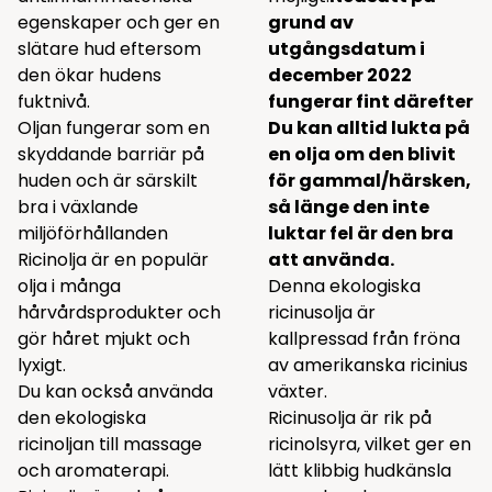
egenskaper och ger en
grund av
slätare hud eftersom
utgångsdatum i
den ökar hudens
december 2022
fuktnivå.
fungerar fint därefter
Oljan fungerar som en
Du kan alltid lukta på
skyddande barriär på
en olja om den blivit
huden och är särskilt
för gammal/härsken,
bra i växlande
så länge den inte
miljöförhållanden
luktar fel är den bra
Ricinolja är en populär
att använda.
olja i många
Denna ekologiska
hårvårdsprodukter och
ricinusolja är
gör håret mjukt och
kallpressad från fröna
lyxigt.
av amerikanska ricinius
Du kan också använda
växter.
den ekologiska
Ricinusolja är rik på
ricinoljan till massage
ricinolsyra, vilket ger en
och aromaterapi.
lätt klibbig hudkänsla