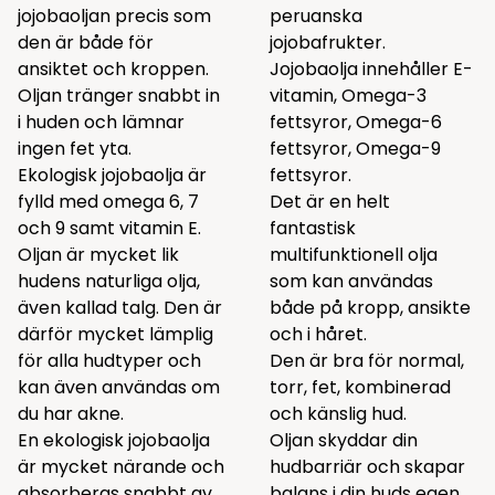
jojobaoljan precis som
peruanska
den är både för
jojobafrukter.
ansiktet och kroppen.
Jojobaolja innehåller E-
Oljan tränger snabbt in
vitamin, Omega-3
i huden och lämnar
fettsyror, Omega-6
ingen fet yta.
fettsyror, Omega-9
Ekologisk jojobaolja är
fettsyror.
fylld med omega 6, 7
Det är en helt
och 9 samt vitamin E.
fantastisk
Oljan är mycket lik
multifunktionell olja
hudens naturliga olja,
som kan användas
även kallad talg. Den är
både på kropp, ansikte
därför mycket lämplig
och i håret.
för alla hudtyper och
Den är bra för normal,
kan även användas om
torr, fet, kombinerad
du har akne.
och känslig hud.
En ekologisk jojobaolja
Oljan skyddar din
är mycket närande och
hudbarriär och skapar
absorberas snabbt av
balans i din huds egen