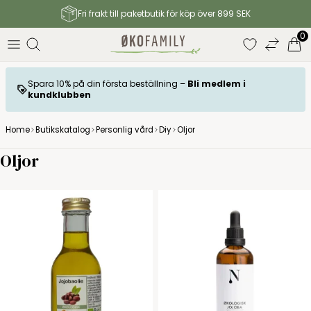
Fri frakt till paketbutik för köp över 899 SEK
0
Spara 10% på din första beställning –
Bli medlem i
kundklubben
Home
Butikskatalog
Personlig vård
Diy
Oljor
Oljor