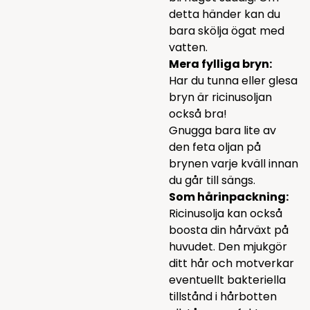
detta händer kan du
bara skölja ögat med
vatten.
Mera fylliga bryn:
Har du tunna eller glesa
bryn är ricinusoljan
också bra!
Gnugga bara lite av
den feta oljan på
brynen varje kväll innan
du går till sängs.
Som hårinpackning:
Ricinusolja kan också
boosta din hårväxt på
huvudet. Den mjukgör
ditt hår och motverkar
eventuellt bakteriella
tillstånd i hårbotten