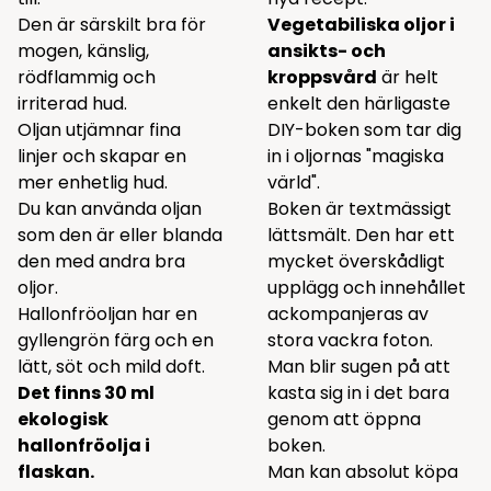
Den är särskilt bra för
Vegetabiliska oljor i
mogen, känslig,
ansikts- och
rödflammig och
kroppsvård
är helt
irriterad hud.
enkelt den härligaste
Oljan utjämnar fina
DIY-boken som tar dig
linjer och skapar en
in i oljornas "magiska
mer enhetlig hud.
värld".
Du kan använda oljan
Boken är textmässigt
som den är eller blanda
lättsmält. Den har ett
den med andra bra
mycket överskådligt
oljor.
upplägg och innehållet
Hallonfröoljan har en
ackompanjeras av
gyllengrön färg och en
stora vackra foton.
lätt, söt och mild doft.
Man blir sugen på att
Det finns 30 ml
kasta sig in i det bara
ekologisk
genom att öppna
hallonfröolja i
boken.
flaskan.
Man kan absolut köpa