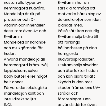
nästan alla typer av
E-vitamin har en
hemmagjord hudvård.
särskild förmåga att
Mandelolja är rik på
motverka härskning av
proteiner och D-
de andra oljor som den
vitamin och innehåller
blandas med.
dessutom även A- och
På så sätt kan naturlig
E-vitamin.
E-vitaminolja bidra till
Mandelolja är närande
att förlänga
och mjukgörande för
hållbarheten på dina
huden.
hemgjorda
Använd mandelolja till
hudvårdsprodukter.
hemmagjord kräm, tvål,
E-vitaminolja skyddar
läppbalsam, salva,
och återfuktar huden
body butter eller något
och kan bidra till att
helt annat.
skydda huden mot
Förvara den ekologiska
skador från solens UV-
mandeloljan kallt och
strålar och
inte i direkt solljus.
föroreningar. Den
INCI:
används därför även