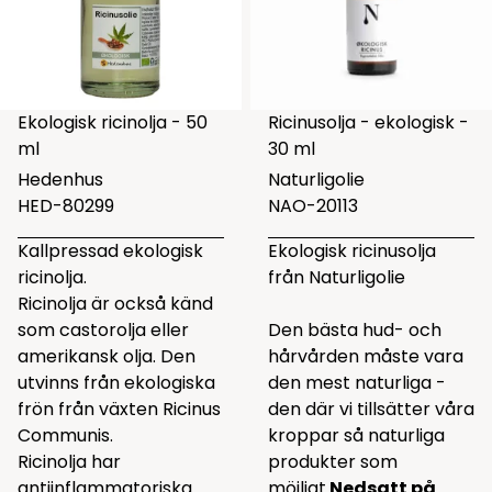
Ekologisk ricinolja - 50
Ricinusolja - ekologisk -
ml
30 ml
Hedenhus
Naturligolie
HED-80299
NAO-20113
Kallpressad ekologisk
Ekologisk ricinusolja
ricinolja.
från Naturligolie
Ricinolja är också känd
som castorolja eller
Den bästa hud- och
amerikansk olja. Den
hårvården måste vara
utvinns från ekologiska
den mest naturliga -
frön från växten Ricinus
den där vi tillsätter våra
Communis.
kroppar så naturliga
Ricinolja har
produkter som
antiinflammatoriska
möjligt.
Nedsatt på