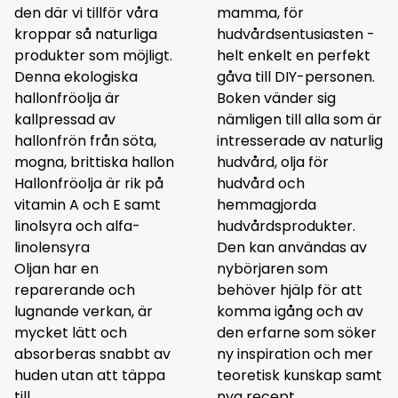
den där vi tillför våra
mamma, för
kroppar så naturliga
hudvårdsentusiasten -
produkter som möjligt.
helt enkelt en perfekt
Denna ekologiska
gåva till DIY-personen.
hallonfröolja är
Boken vänder sig
kallpressad av
nämligen till alla som är
hallonfrön från söta,
intresserade av naturlig
mogna, brittiska hallon
hudvård, olja för
Hallonfröolja är rik på
hudvård och
vitamin A och E samt
hemmagjorda
linolsyra och alfa-
hudvårdsprodukter.
linolensyra
Den kan användas av
Oljan har en
nybörjaren som
reparerande och
behöver hjälp för att
lugnande verkan, är
komma igång och av
mycket lätt och
den erfarne som söker
absorberas snabbt av
ny inspiration och mer
huden utan att täppa
teoretisk kunskap samt
till.
nya recept.