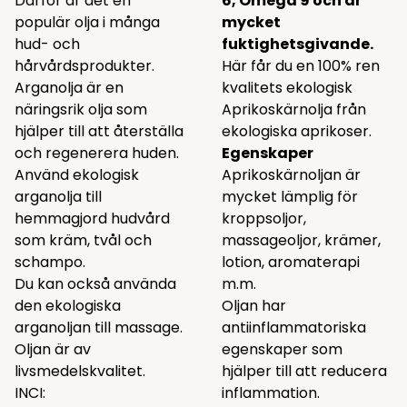
Därför är det en
6, Omega 9 och är
populär olja i många
mycket
hud- och
fuktighetsgivande.
hårvårdsprodukter.
Här får du en 100% ren
Arganolja är en
kvalitets ekologisk
näringsrik olja som
Aprikoskärnolja från
hjälper till att återställa
ekologiska aprikoser.
och regenerera huden.
Egenskaper
Använd ekologisk
Aprikoskärnoljan är
arganolja till
mycket lämplig för
hemmagjord hudvård
kroppsoljor,
som kräm, tvål och
massageoljor, krämer,
schampo.
lotion, aromaterapi
Du kan också använda
m.m.
den ekologiska
Oljan har
arganoljan till massage.
antiinflammatoriska
Oljan är av
egenskaper som
livsmedelskvalitet.
hjälper till att reducera
INCI:
inflammation.