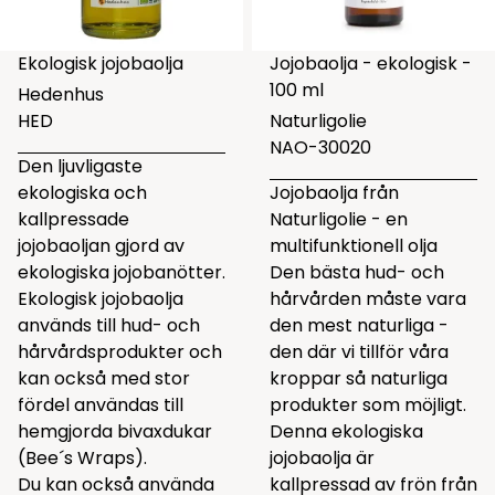
Ekologisk jojobaolja
Jojobaolja - ekologisk -
100 ml
Hedenhus
HED
Naturligolie
NAO-30020
Den ljuvligaste
ekologiska och
Jojobaolja från
kallpressade
Naturligolie - en
jojobaoljan gjord av
multifunktionell olja
ekologiska jojobanötter.
Den bästa hud- och
Ekologisk jojobaolja
hårvården måste vara
används till hud- och
den mest naturliga -
hårvårdsprodukter och
den där vi tillför våra
kan också med stor
kroppar så naturliga
fördel användas till
produkter som möjligt.
hemgjorda bivaxdukar
Denna ekologiska
(Bee´s Wraps).
jojobaolja är
Du kan också använda
kallpressad av frön från