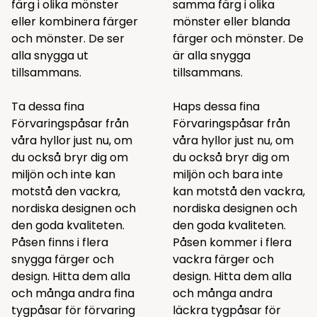
färg i olika mönster
samma färg i olika
eller kombinera färger
mönster eller blanda
och mönster. De ser
färger och mönster. De
alla snygga ut
är alla snygga
tillsammans.
tillsammans.
Ta dessa fina
Haps dessa fina
Förvaringspåsar från
Förvaringspåsar från
våra hyllor just nu, om
våra hyllor just nu, om
du också bryr dig om
du också bryr dig om
miljön och inte kan
miljön och bara inte
motstå den vackra,
kan motstå den vackra,
nordiska designen och
nordiska designen och
den goda kvaliteten.
den goda kvaliteten.
Påsen finns i flera
Påsen kommer i flera
snygga färger och
vackra färger och
design. Hitta dem alla
design. Hitta dem alla
och många andra fina
och många andra
tygpåsar för förvaring
läckra
tygpåsar för