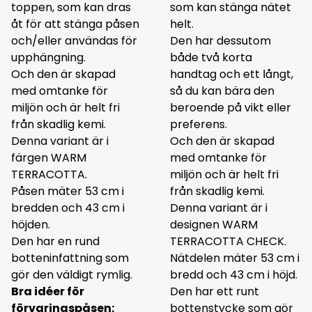
toppen, som kan dras
som kan stänga nätet
åt för att stänga påsen
helt.
och/eller användas för
Den har dessutom
upphängning.
både två korta
Och den är skapad
handtag och ett långt,
med omtanke för
så du kan bära den
miljön och är helt fri
beroende på vikt eller
från skadlig kemi.
preferens.
Denna variant är i
Och den är skapad
färgen WARM
med omtanke för
TERRACOTTA.
miljön och är helt fri
Påsen mäter 53 cm i
från skadlig kemi.
bredden och 43 cm i
Denna variant är i
höjden.
designen WARM
Den har en rund
TERRACOTTA CHECK.
botteninfattning som
Nätdelen mäter 53 cm i
gör den väldigt rymlig.
bredd och 43 cm i höjd.
Bra idéer för
Den har ett runt
förvaringspåsen:
bottenstycke som gör