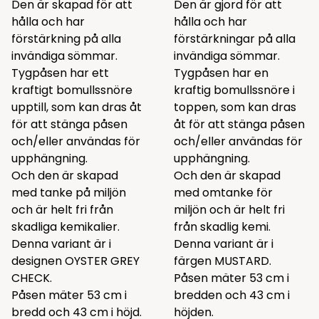
Den är skapad för att
Den är gjord för att
hålla och har
hålla och har
förstärkning på alla
förstärkningar på alla
invändiga sömmar.
invändiga sömmar.
Tygpåsen har ett
Tygpåsen har en
kraftigt bomullssnöre
kraftig bomullssnöre i
upptill, som kan dras åt
toppen, som kan dras
för att stänga påsen
åt för att stänga påsen
och/eller användas för
och/eller användas för
upphängning.
upphängning.
Och den är skapad
Och den är skapad
med tanke på miljön
med omtanke för
och är helt fri från
miljön och är helt fri
skadliga kemikalier.
från skadlig kemi.
Denna variant är i
Denna variant är i
designen OYSTER GREY
färgen MUSTARD.
CHECK.
Påsen mäter 53 cm i
Påsen mäter 53 cm i
bredden och 43 cm i
bredd och 43 cm i höjd.
höjden.