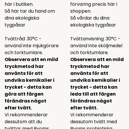
här i butiken.
förvaring
precis här i
Så här tar du hand om
shoppen.
dina ekologiska
Så vårdar du dina
tygpåsar
ekologiska tygpåsar
Tvättråd: 30°C -
Tvättanvisning: 30°C -
använd inte mjukgörare
använd inte sköljmedel
och torktumlare.
och torktumlare.
Observera att en mild
Observera att en mild
tryckmetod har
tryckmetod har
använts för att
använts för att
undvika kemikalier i
undvika kemikalier i
trycket - detta kan
trycket - detta kan
göra att färgen
leda till att färgen
förändras något
förändras något
efter tvätt.
efter tvätt.
Vi rekommenderar
Vi rekommenderar
dessutom att du
dessutom tvätt med
tvättar med Byoms
Byoms probiotiska