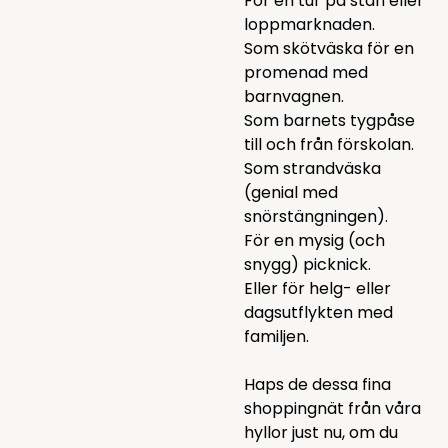
För en tur på stan eller
loppmarknaden.
Som skötväska för en
promenad med
barnvagnen.
Som barnets tygpåse
till och från förskolan.
Som strandväska
(genial med
snörstängningen).
För en mysig (och
snygg) picknick.
Eller för helg- eller
dagsutflykten med
familjen.
Haps de dessa fina
shoppingnät från våra
hyllor just nu, om du