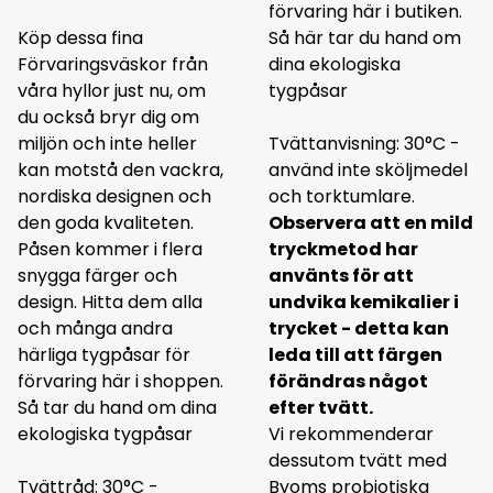
förvaring
här i butiken.
Köp dessa fina
Så här tar du hand om
Förvaringsväskor från
dina ekologiska
våra hyllor just nu, om
tygpåsar
du också bryr dig om
miljön och inte heller
Tvättanvisning: 30°C -
kan motstå den vackra,
använd inte sköljmedel
nordiska designen och
och torktumlare.
den goda kvaliteten.
Observera att en mild
Påsen kommer i flera
tryckmetod har
snygga färger och
använts för att
design. Hitta dem alla
undvika kemikalier i
och många andra
trycket - detta kan
härliga
tygpåsar för
leda till att färgen
förvaring
här i shoppen.
förändras något
Så tar du hand om dina
efter tvätt.
ekologiska tygpåsar
Vi rekommenderar
dessutom tvätt med
Tvättråd: 30°C -
Byoms probiotiska