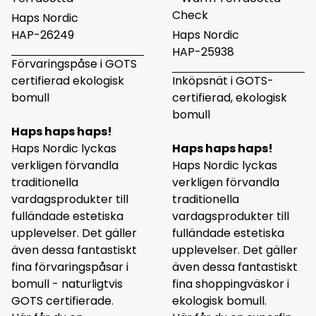
Check
Haps Nordic
HAP-26249
Haps Nordic
HAP-25938
Förvaringspåse i GOTS
certifierad ekologisk
Inköpsnät i GOTS-
bomull
certifierad, ekologisk
bomull
Haps haps haps!
Haps Nordic lyckas
Haps haps haps!
verkligen förvandla
Haps Nordic lyckas
traditionella
verkligen förvandla
vardagsprodukter till
traditionella
fulländade estetiska
vardagsprodukter till
upplevelser. Det gäller
fulländade estetiska
även dessa fantastiskt
upplevelser. Det gäller
fina förvaringspåsar i
även dessa fantastiskt
bomull - naturligtvis
fina shoppingväskor i
GOTS certifierade.
ekologisk bomull.