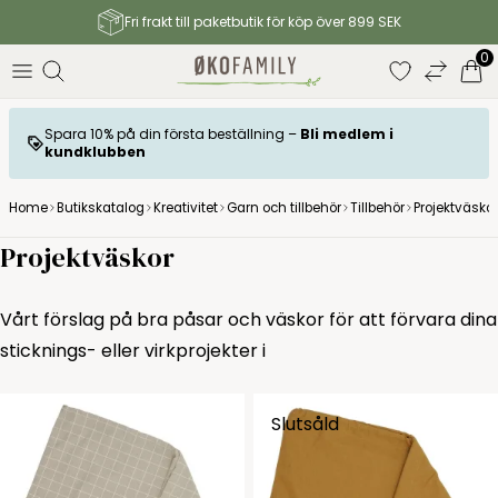
Fri frakt till paketbutik för köp över 899 SEK
0
Spara 10% på din första beställning –
Bli medlem i
kundklubben
Home
Butikskatalog
Kreativitet
Garn och tillbehör
Tillbehör
Projektväskor
Projektväskor
Vårt förslag på bra påsar och väskor för att förvara dina
sticknings- eller virkprojekter i
Slutsåld