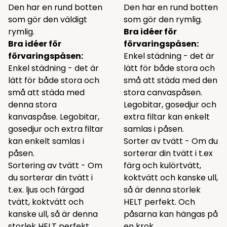
Den har en rund botten
Den har en rund botten
som gör den väldigt
som gör den rymlig.
rymlig.
Bra idéer för
Bra idéer för
förvaringspåsen:
förvaringspåsen:
Enkel städning - det är
Enkel städning - det är
lätt för både stora och
lätt för både stora och
små att städa med den
små att städa med
stora canvaspåsen.
denna stora
Legobitar, gosedjur och
kanvaspåse. Legobitar,
extra filtar kan enkelt
gosedjur och extra filtar
samlas i påsen.
kan enkelt samlas i
Sorter av tvätt - Om du
påsen.
sorterar din tvätt i t.ex
Sortering av tvätt - Om
färg och kulörtvätt,
du sorterar din tvätt i
koktvätt och kanske ull,
t.ex. ljus och färgad
så är denna storlek
tvätt, koktvätt och
HELT perfekt. Och
kanske ull, så är denna
påsarna kan hängas på
storlek HELT perfekt.
en krok.