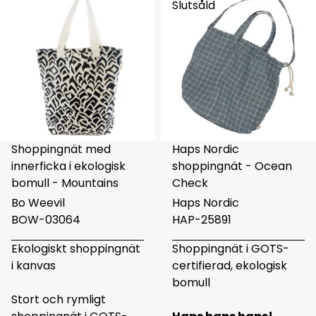
Slutsåld
Shoppingnät med
Haps Nordic
innerficka i ekologisk
shoppingnät - Ocean
bomull - Mountains
Check
Bo Weevil
Haps Nordic
BOW-03064
HAP-25891
Ekologiskt shoppingnät
Shoppingnät i GOTS-
i kanvas
certifierad, ekologisk
bomull
Stort och rymligt