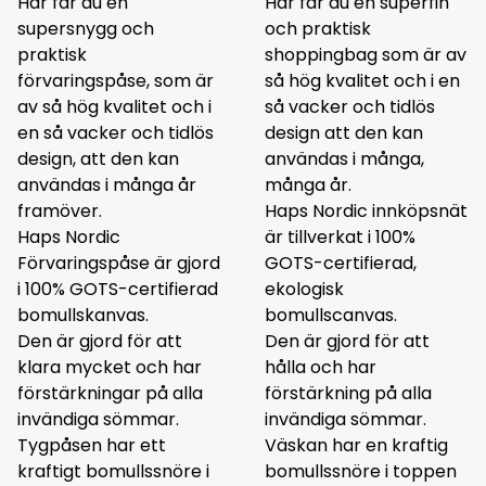
Här får du en
Här får du en superfin
supersnygg och
och praktisk
praktisk
shoppingbag som är av
förvaringspåse, som är
så hög kvalitet och i en
av så hög kvalitet och i
så vacker och tidlös
en så vacker och tidlös
design att den kan
design, att den kan
användas i många,
användas i många år
många år.
framöver.
Haps Nordic innköpsnät
Haps Nordic
är tillverkat i 100%
Förvaringspåse är gjord
GOTS-certifierad,
i 100% GOTS-certifierad
ekologisk
bomullskanvas.
bomullscanvas.
Den är gjord för att
Den är gjord för att
klara mycket och har
hålla och har
förstärkningar på alla
förstärkning på alla
invändiga sömmar.
invändiga sömmar.
Tygpåsen har ett
Väskan har en kraftig
kraftigt bomullssnöre i
bomullssnöre i toppen