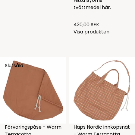
Hitta Byoms
tvättmedel
här.
430,00 SEK
Visa produkten
Slutsåld
Förvaringspåse - Warm
Haps Nordic innköpsnät
Terracotta
- Warm Terracotta