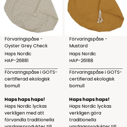
Förvaringspåse -
Förvaringspåse -
Oyster Grey Check
Mustard
Haps Nordic
Haps Nordic
HAP-26881
HAP-26188
Förvaringspåse i GOTS-
Förvaringspåse i GOTS-
certifierad ekologisk
certifierad ekologisk
bomull
bomull
Haps haps haps!
Haps haps haps!
Haps Nordic lyckas
Haps Nordic lyckas
verkligen med att
verkligen göra
förvandla traditionella
traditionella
vardagsprodukter till
vardagsprodukter till