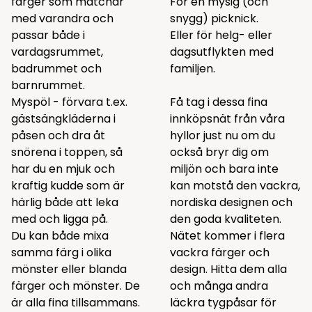
färger som matchar
För en mysig (och
med varandra och
snygg) picknick.
passar både i
Eller för helg- eller
vardagsrummet,
dagsutflykten med
badrummet och
familjen.
barnrummet.
Myspöl - förvara t.ex.
Få tag i dessa fina
gästsängkläderna i
innköpsnät från våra
påsen och dra åt
hyllor just nu om du
snörena i toppen, så
också bryr dig om
har du en mjuk och
miljön och bara inte
kraftig kudde som är
kan motstå den vackra,
härlig både att leka
nordiska designen och
med och ligga på.
den goda kvaliteten.
Du kan både mixa
Nätet kommer i flera
samma färg i olika
vackra färger och
mönster eller blanda
design. Hitta dem alla
färger och mönster. De
och många andra
är alla fina tillsammans.
läckra
tygpåsar för