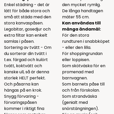
Enkel städning - det är
den mycket rymlig.
lätt för både stora och
De långa handtagen
små att städa med den
mäter 55 cm.
stora kanvaspåsen.
Kan användas till
Legobitar, gosedjur och
många ändamål:
extra filtar kan enkelt
För den stora
samlas i påsen.
rundturen i snabbköpet
Sortering av tvätt - Om
- eller den lilla.
du sorterar din tvätt i
För shoppingrundan
t.ex. färgad och kulört
eller loppisen.
tvätt, koktvätt och
Som skötväska för en
kanske ull, så är denna
promenad med
storlek HELT perfekt.
barnvagnen.
Och påsarna kan
Som barnets påse till
hängas på en krok.
och från förskolan.
Snygg förvaring -
Som strandväska
förvaringspåsen
(genialt med
kommer i riktigt fina
snörstängningen).