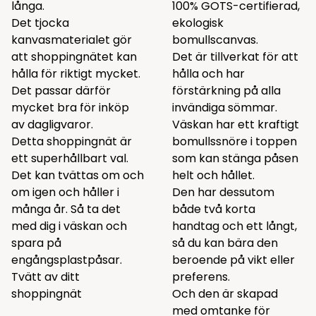
långa.
100% GOTS-certifierad,
Det tjocka
ekologisk
kanvasmaterialet gör
bomullscanvas.
att shoppingnätet kan
Det är tillverkat för att
hålla för riktigt mycket.
hålla och har
Det passar därför
förstärkning på alla
mycket bra för inköp
invändiga sömmar.
av dagligvaror.
Väskan har ett kraftigt
Detta shoppingnät är
bomullssnöre i toppen
ett superhållbart val.
som kan stänga påsen
Det kan tvättas om och
helt och hållet.
om igen och håller i
Den har dessutom
många år. Så ta det
både två korta
med dig i väskan och
handtag och ett långt,
spara på
så du kan bära den
engångsplastpåsar.
beroende på vikt eller
Tvätt av ditt
preferens.
shoppingnät
Och den är skapad
med omtanke för