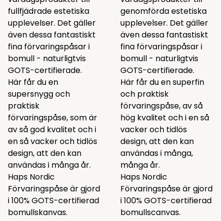
fullfjädrade estetiska
genomförda estetiska
upplevelser. Det gäller
upplevelser. Det gäller
även dessa fantastiskt
även dessa fantastiskt
fina förvaringspåsar i
fina förvaringspåsar i
bomull - naturligtvis
bomull - naturligtvis
GOTS-certifierade.
GOTS-certifierade.
Här får du en
Här får du en superfin
supersnygg och
och praktisk
praktisk
förvaringspåse, av så
förvaringspåse, som är
hög kvalitet och i en så
av så god kvalitet och i
vacker och tidlös
en så vacker och tidlös
design, att den kan
design, att den kan
användas i många,
användas i många år.
många år.
Haps Nordic
Haps Nordic
Förvaringspåse är gjord
Förvaringspåse är gjord
i 100% GOTS-certifierad
i 100% GOTS-certifierad
bomullskanvas.
bomullscanvas.