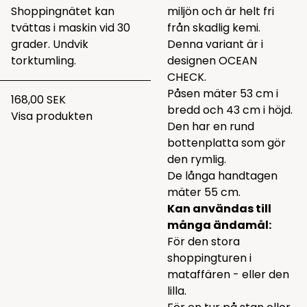
Shoppingnätet kan
miljön och är helt fri
tvättas i maskin vid 30
från skadlig kemi.
grader. Undvik
Denna variant är i
torktumling.
designen OCEAN
CHECK.
Påsen mäter 53 cm i
168,00 SEK
bredd och 43 cm i höjd.
Visa produkten
Den har en rund
bottenplatta som gör
den rymlig.
De långa handtagen
mäter 55 cm.
Kan användas till
många ändamål:
För den stora
shoppingturen i
mataffären - eller den
lilla.