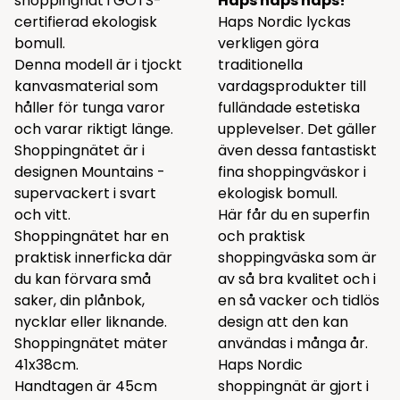
shoppingnät i GOTS-
Haps haps haps!
certifierad ekologisk
Haps Nordic lyckas
bomull.
verkligen göra
Denna modell är i tjockt
traditionella
kanvasmaterial som
vardagsprodukter till
håller för tunga varor
fulländade estetiska
och varar riktigt länge.
upplevelser. Det gäller
Shoppingnätet är i
även dessa fantastiskt
designen Mountains -
fina shoppingväskor i
supervackert i svart
ekologisk bomull.
och vitt.
Här får du en superfin
Shoppingnätet har en
och praktisk
praktisk innerficka där
shoppingväska som är
du kan förvara små
av så bra kvalitet och i
saker, din plånbok,
en så vacker och tidlös
nycklar eller liknande.
design att den kan
Shoppingnätet mäter
användas i många år.
41x38cm.
Haps Nordic
Handtagen är 45cm
shoppingnät är gjort i