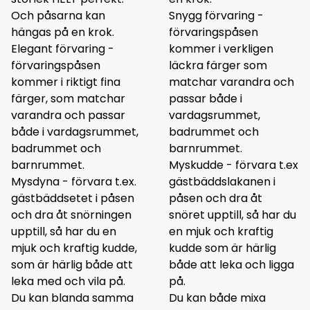
Och påsarna kan
Snygg förvaring -
hängas på en krok.
förvaringspåsen
Elegant förvaring -
kommer i verkligen
förvaringspåsen
läckra färger som
kommer i riktigt fina
matchar varandra och
färger, som matchar
passar både i
varandra och passar
vardagsrummet,
både i vardagsrummet,
badrummet och
badrummet och
barnrummet.
barnrummet.
Myskudde - förvara t.ex
Mysdyna - förvara t.ex.
gästbäddslakanen i
gästbäddsetet i påsen
påsen och dra åt
och dra åt snörningen
snöret upptill, så har du
upptill, så har du en
en mjuk och kraftig
mjuk och kraftig kudde,
kudde som är härlig
som är härlig både att
både att leka och ligga
leka med och vila på.
på.
Du kan blanda samma
Du kan både mixa