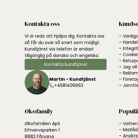
Kontakta oss
Kundse
Vi är redo att hjälpa dig. Kontakta oss
– Vanlig
– Handels
så får du svar så snart som möjligt.
– Integri
Kundtjänst via telefon är endast
– Cookie
tillgänglig på danska och engelska.
– Returp
Kontakta kundtjänst
– Jag vil
– Reklam
Martin - Kundtjänst
– Företa
+4581406663
– Jämför
Økofamily
Populä
Økofamilien ApS
– Vatten
– Matlåd
Erhvervsparken 1
– Ansikt
8882 Fårvang