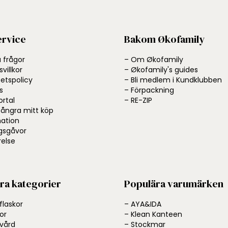
rvice
Bakom Økofamily
a frågor
– Om Økofamily
villkor
– Økofamily's guides
tetspolicy
– Bli medlem i Kundklubben
s
– Förpackning
ortal
– RE-ZIP
l ångra mitt köp
ation
gsgåvor
else
ra kategorier
Populära varumärken
flaskor
– AYA&IDA
or
– Klean Kanteen
svård
– Stockmar