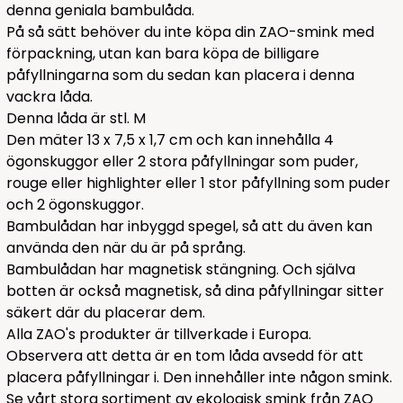
denna geniala bambulåda.
På så sätt behöver du inte köpa din ZAO-smink med
förpackning, utan kan bara köpa de billigare
påfyllningarna som du sedan kan placera i denna
vackra låda.
Denna låda är stl. M
Den mäter 13 x 7,5 x 1,7 cm och kan innehålla 4
ögonskuggor eller 2 stora påfyllningar som puder,
rouge eller highlighter eller 1 stor påfyllning som puder
och 2 ögonskuggor.
Bambulådan har inbyggd spegel, så att du även kan
använda den när du är på språng.
Bambulådan har magnetisk stängning. Och själva
botten är också magnetisk, så dina påfyllningar sitter
säkert där du placerar dem.
Alla ZAO's produkter är tillverkade i Europa.
Observera att detta är en tom låda avsedd för att
placera påfyllningar i. Den innehåller inte någon smink.
Se vårt stora sortiment av ekologisk smink från ZAO