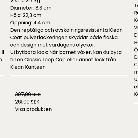
Vikt: 0.217 kg
T
Diameter: 8,3 cm
R
Höjd: 22,3 cm
K
Öppning: 4,4 cm
V
Den reptåliga och avskalningsresistenta Klean
D
Coat pulverlackeringen skyddar både flaska
H
och design mot vardagens olyckor.
Ö
ll
Utbytbara lock: När barnet växer, kan du byta
D
n
till en Classic Loop Cap eller annat lock från
C
Klean Kanteen.
m
U
e
K
307,00 SEK
261,00 SEK
Visa produkten