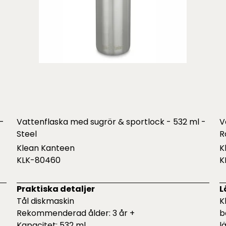
-
Vattenflaska med sugrör & sportlock - 532 ml -
V
Steel
R
Klean Kanteen
K
KLK-80460
K
Praktiska detaljer
L
Tål diskmaskin
K
Rekommenderad ålder: 3 år +
b
Kapacitet: 532 ml
l