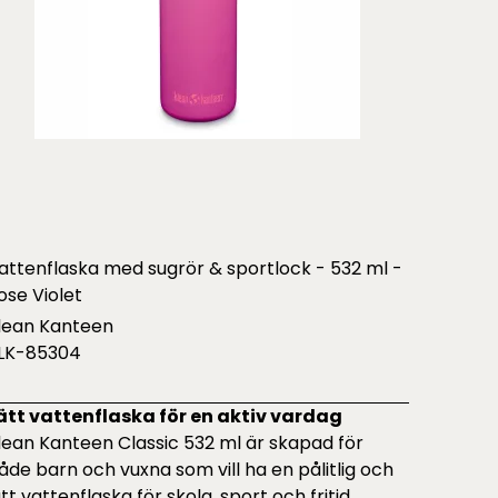
attenflaska med sugrör & sportlock - 532 ml -
ose Violet
lean Kanteen
LK-85304
ätt vattenflaska för en aktiv vardag
lean Kanteen Classic 532 ml är skapad för
åde barn och vuxna som vill ha en pålitlig och
ätt vattenflaska för skola, sport och fritid.