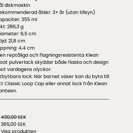
ål diskmaskin
ekommenderad ålder: 3+ år (utan tillsyn)
apacitet: 355 ml
ikt: 286,3 g
iameter: 6,5 cm
öjd: 21,8 cm
ppning: 4,4 cm
en reptåliga och flagningsresistenta Klean
oat pulverlack skyddar både flaska och design
ot vardagens olyckor.
tbytbara lock: När barnet växer kan du byta till
tt Classic Loop Cap eller annat lock från Klean
anteen.
430,00 SEK
365,00 SEK
Visa produkten