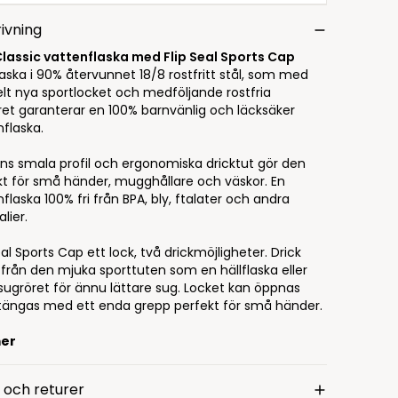
ivning
Classic vattenflaska med Flip Seal
Sports
Cap
laska i 90% återvunnet 18/8 rostfritt stål, som med
elt nya sportlocket och medföljande rostfria
ret garanterar en 100% barnvänlig och läcksäker
nflaska.
ans smala profil och ergonomiska dricktut gör den
kt för små händer, mugghållare och väskor. En
flaska 100% fri från BPA, bly, ftalater och andra
lier.
eal Sports Cap ett lock, två drickmöjligheter. Drick
 från den mjuka sporttuten som en hällflaska eller
 sugröret för ännu lättare sug. Locket kan öppnas
tängas med ett enda grepp perfekt för små händer.
mer
 och returer