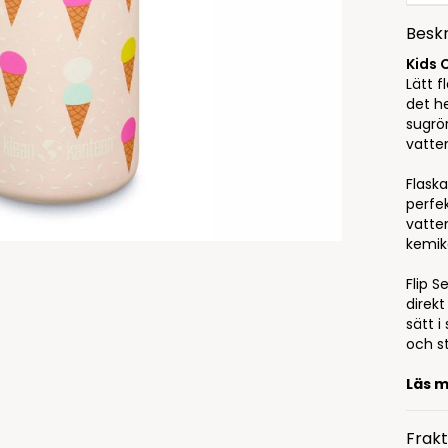
Beskr
Kids 
Lätt f
det h
sugrö
vatte
Flask
perfe
vatten
kemika
Flip S
direkt
sätt i
och s
Läs 
Frakt