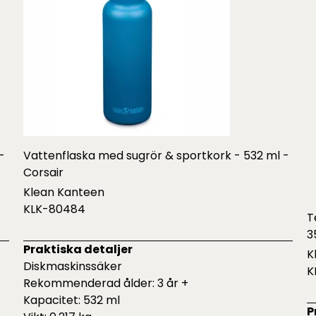
-
Vattenflaska med sugrör & sportkork - 532 ml -
Corsair
Klean Kanteen
KLK-80484
T
3
Praktiska detaljer
K
Diskmaskinssäker
K
Rekommenderad ålder: 3 år +
Kapacitet: 532 ml
P