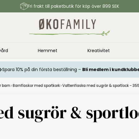
Fri frakt till paketbutik för köp över 899 SEK
vård
Hemmet
Kreativitet
Spara 10% på din första beställning –
Bli medlem i kundklubb
r barn
Barnflaskor med sportkork
Vattenflaska med sugrör & sportlock - 355
d sugrör & sportloc