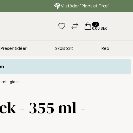
Vi stöder "Plant et Træ"
0
0,00 SEK
Presentidéer
Skolstart
Rea
en
 ml - glass
k - 355 ml -