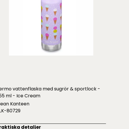
ermo vattenflaska med sugrör & sportlock -
55 ml - Ice Cream
lean Kanteen
LK-80729
raktiska detaljer