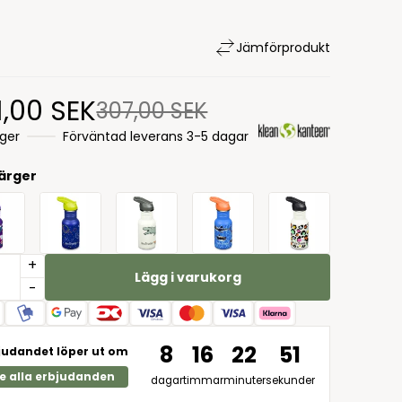
Jämför
produkt
1,00 SEK
307,00 SEK
ager
Förväntad leverans 3-5 dagar
färger
+
Lägg i varukorg
-
8
16
22
50
judandet löper ut om
e alla erbjudanden
dagar
timmar
minuter
sekunder