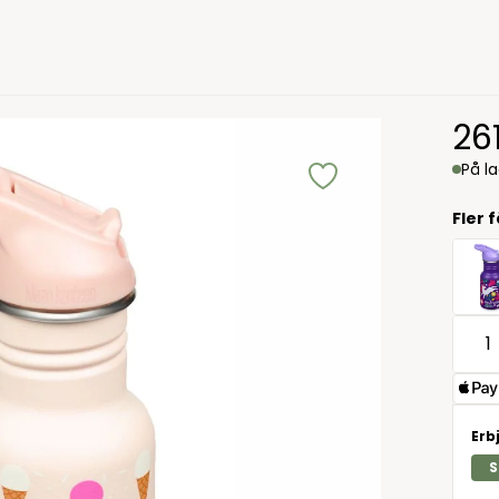
26
På l
Fler 
Erb
S