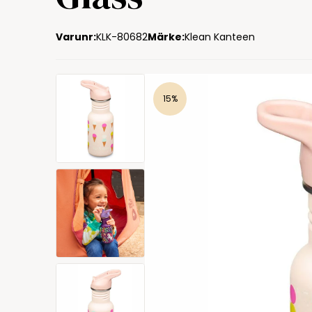
Varunr:
KLK-80682
Märke:
Klean Kanteen
15%