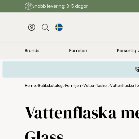
Snabb levering: 3-5 dagar
Brands
Familjen
Personlig 
Home
Butikskatalog
Familjen
Vattenflaskor
Vattenflaskor fö
Klean Kanteen
Vattenflaska me
Glass