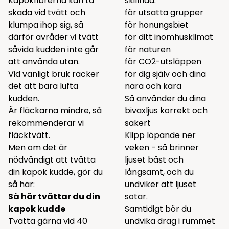
Kapokfibrerna kan ta
skillnad:
skada vid tvätt och
för utsatta grupper
klumpa ihop sig, så
för honungsbiet
därför avråder vi tvätt
för ditt inomhusklimat
såvida kudden inte går
för naturen
att använda utan.
för CO2-utsläppen
Vid vanligt bruk räcker
för dig själv och dina
det att bara lufta
nära och kära
kudden.
Så använder du dina
Är fläckarna mindre, så
bivaxljus korrekt och
rekommenderar vi
säkert
fläcktvätt.
Klipp löpande ner
Men om det är
veken - så brinner
nödvändigt att tvätta
ljuset bäst och
din kapok kudde, gör du
långsamt, och du
så här:
undviker att ljuset
Så här tvättar du din
sotar.
kapok kudde
Samtidigt bör du
Tvätta gärna vid 40
undvika drag i rummet