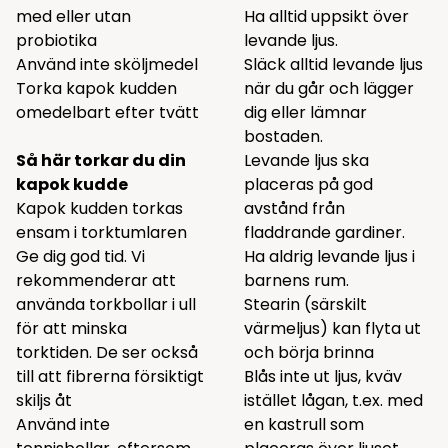
med eller utan
Ha alltid uppsikt över
probiotika
levande ljus.
Använd inte sköljmedel
Släck alltid levande ljus
Torka kapok kudden
när du går och lägger
omedelbart efter tvätt
dig eller lämnar
bostaden.
Så här torkar du din
Levande ljus ska
kapok kudde
placeras på god
Kapok kudden torkas
avstånd från
ensam i torktumlaren
fladdrande gardiner.
Ge dig god tid. Vi
Ha aldrig levande ljus i
rekommenderar att
barnens rum.
använda
torkbollar
i ull
Stearin (särskilt
för att minska
värmeljus) kan flyta ut
torktiden. De ser också
och börja brinna
till att fibrerna försiktigt
Blås inte ut ljus, kväv
skiljs åt
istället lågan, t.ex. med
Använd inte
en kastrull som