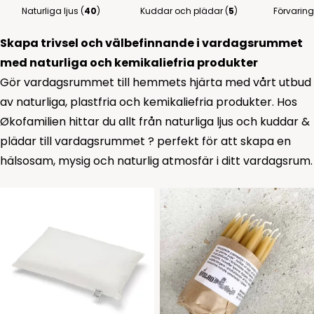
Naturliga ljus (
40
)
Kuddar och plädar (
5
)
Förvarin
Skapa trivsel och välbefinnande i vardagsrummet
med naturliga och kemikaliefria produkter
Gör vardagsrummet till hemmets hjärta med vårt utbud
av naturliga, plastfria och kemikaliefria produkter. Hos
Økofamilien hittar du allt från
naturliga ljus
och
kuddar &
plädar till vardagsrummet
? perfekt för att skapa en
hälsosam, mysig och naturlig atmosfär i ditt vardagsrum.