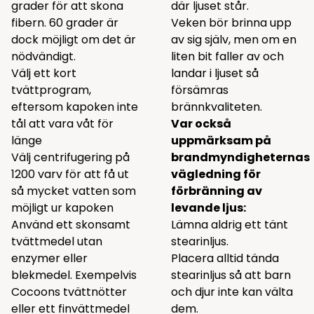
grader för att skona
där ljuset står.
fibern. 60 grader är
Veken bör brinna upp
dock möjligt om det är
av sig själv, men om en
nödvändigt.
liten bit faller av och
Välj ett kort
landar i ljuset så
tvättprogram,
försämras
eftersom kapoken inte
brännkvaliteten.
tål att vara våt för
Var också
länge
uppmärksam på
Välj centrifugering på
brandmyndigheternas
1200 varv för att få ut
vägledning för
så mycket vatten som
förbränning av
möjligt ur kapoken
levande ljus:
Använd ett skonsamt
Lämna aldrig ett tänt
tvättmedel utan
stearinljus.
enzymer eller
Placera alltid tända
blekmedel. Exempelvis
stearinljus så att barn
Cocoons
tvättnötter
och djur inte kan välta
eller ett
finvättmedel
dem.