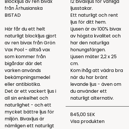
Blockljus av ren bivax
12 bivaxljus för vanliga
från Århusianska
ljusstakar.
BISTAD
Ett naturligt och rent
ljus för ditt hem.
Här får du ett helt
Ljusen är av 100% bivax
naturligt blockljus gjort
av högsta kvalitet och
av ren bivax från Grön
har den naturliga
Vax Pool - alltså vax
honungsfärgen.
som kommer från
Ljusen mäter 2,2 x 25
bigårdar där det
cm.
varken används
Kom ihåg att vädra bra
bekämpningsmedel
när du har bränt
eller antibiotika.
levande ljus - även om
Det är ett vackert ljus i
du använder ett
all sin enkelhet och
naturligt alternativ.
naturlighet - och ett
mycket bättre ljus för
845,00 SEK
miljön. Bivaxljus är
Visa produkten
nämligen ett naturligt