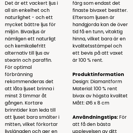
Det är ett vackert ljus i
färg som endast det
all sin enkelhet och
finaste bivaxet besitter.
naturlighet - och ett
Eftersom ljusen är
mycket bättre ljus för
handgjorda kan de över
miljön. Bivaxljus är
tid få en tunn, vitaktig
nämligen ett naturligt
hinna, vilket bara är en
och kemikaliefritt
kvalitetsstämpel och
alternativ till ljus av
ett bevis på att vaxet
stearin och paraffin.
är 100 % rent.
För optimal
förbränning
Produktinformation
rekommenderas det
Design: Diamantform
att låta ljuset brinna i
Material: 100 % rent
minst 3 timmar åt
bivax av högsta kvalitet
gången. Kortare
Mått: Ø6 x 8 cm
brinntider kan leda till
att ljuset bara smälter i
Användningstips:
För
mitten, vilket förkortar
att få den bästa
livslängden och ger en
upplevelsen av ditt