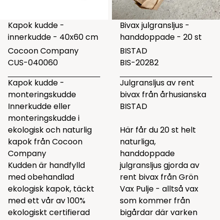
Kapok kudde -
Bivax julgransljus -
innerkudde - 40x60 cm
handdoppade - 20 st
Cocoon Company
BISTAD
CUS-040060
BIS-20282
Kapok kudde -
Julgransljus av rent
monteringskudde
bivax från århusianska
Innerkudde eller
BISTAD
monteringskudde i
ekologisk och naturlig
Här får du 20 st helt
kapok från Cocoon
naturliga,
Company
handdoppade
Kudden är handfylld
julgransljus gjorda av
med obehandlad
rent bivax från Grön
ekologisk kapok, täckt
Vax Pulje - alltså vax
med ett vår av 100%
som kommer från
ekologiskt certifierad
bigårdar där varken