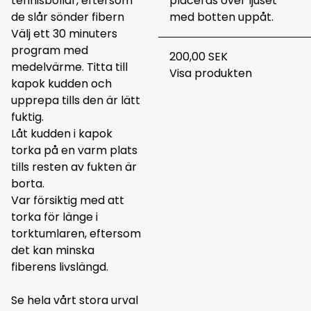
tennisbollar, eftersom
placeras över ljuset
de slår sönder fibern
med botten uppåt.
Välj ett 30 minuters
program med
200,00 SEK
medelvärme. Titta till
Visa produkten
kapok kudden och
upprepa tills den är lätt
fuktig.
Låt kudden i kapok
torka på en varm plats
tills resten av fukten är
borta.
Var försiktig med att
torka för länge i
torktumlaren, eftersom
det kan minska
fiberens livslängd.
Se hela vårt stora urval