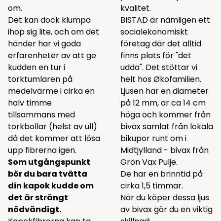
om.
kvalitet.
Det kan dock klumpa
BISTAD är nämligen ett
ihop sig lite, och om det
socialekonomiskt
händer har vi goda
företag där det alltid
erfarenheter av att ge
finns plats för "det
kudden en tur i
udda". Det stöttar vi
torktumlaren på
helt hos Økofamilien.
medelvärme i cirka en
Ljusen har en diameter
halv timme
på 12 mm, är ca 14 cm
tillsammans med
höga och kommer från
torkbollar (helst av ull)
bivax samlat från lokala
då det kommer att lösa
bikupor runt om i
upp fibrerna igen.
Midtjylland - bivax från
Som utgångspunkt
Grön Vax Pulje.
bör du bara tvätta
De har en brinntid på
din kapok kudde om
cirka 1,5 timmar.
det är strängt
När du köper dessa ljus
nödvändigt.
av bivax gör du en viktig