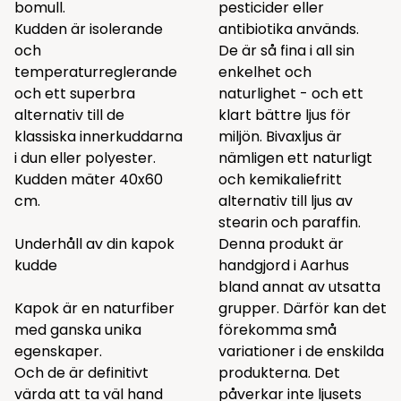
bomull.
pesticider eller
Kudden är isolerande
antibiotika används.
och
De är så fina i all sin
temperaturreglerande
enkelhet och
och ett superbra
naturlighet - och ett
alternativ till de
klart bättre ljus för
klassiska innerkuddarna
miljön. Bivaxljus är
i dun eller polyester.
nämligen ett naturligt
Kudden mäter 40x60
och kemikaliefritt
cm.
alternativ till ljus av
stearin och paraffin.
Underhåll av din kapok
Denna produkt är
kudde
handgjord i Aarhus
bland annat av utsatta
Kapok är en naturfiber
grupper. Därför kan det
med ganska unika
förekomma små
egenskaper.
variationer i de enskilda
Och de är definitivt
produkterna. Det
värda att ta väl hand
påverkar inte ljusets