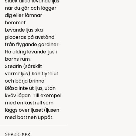
Släck alltid levande ljus
när du går och lägger
dig eller lämnar
hemmet.
Levande ljus ska
placeras på avstånd
från flygande gardiner.
Ha aldrig levande ljus i
barns rum.
Stearin (särskilt
värmeljus) kan flyta ut
och börja brinna
Blåsa inte ut ljus, utan
kväv lågan. Till exempel
med en kastrull som
läggs över ljuset/ljusen
med bottnen uppåt.
268,00 SEK