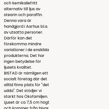
och kemikaliefritt
alternativ till ljus av
stearin och paraffin.
Denna vara är
handgjord i Aarhus bl.a.
av utsatta personer.
Därför kan det
förekomma mindre
variationer i de enskilda
produkterna. Det har
ingen betydelse för
ljusets kvalitet.
BISTAD är nämligen ett
socialt företag där det
alltid finns plats för "det
udda". Det stödjer vi
starkt hos Ökofamiljen.
Ljuset är ca 7,5 cm högt
och kommer från bivax