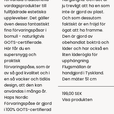
vardagsprodukter till
ju trevligt att ha en som
fullfjädrade estetiska
inte är gjord av plast.
upplevelser. Det gäller
Och som dessutom
även dessa fantastiskt
faktiskt är en fröjd för
fina förvaringspåsar i
ögat att ha framme.
bomull - naturligtvis
Den är gjord av
GOTS-certifierade.
obehandlat bokträ och
Här får du en
läder och har också en
supersnygg och
liten läderögla för
praktisk
upphängning.
förvaringspåse, som är
Flugsmällan är
av så god kvalitet och i
handgjord i Tyskland.
en så vacker och tidlös
Den mäter 51 cm
design, att den kan
användas i många år.
199,00 SEK
Haps Nordic
Visa produkten
Förvaringspåse är gjord
i 100% GOTS-certifierad