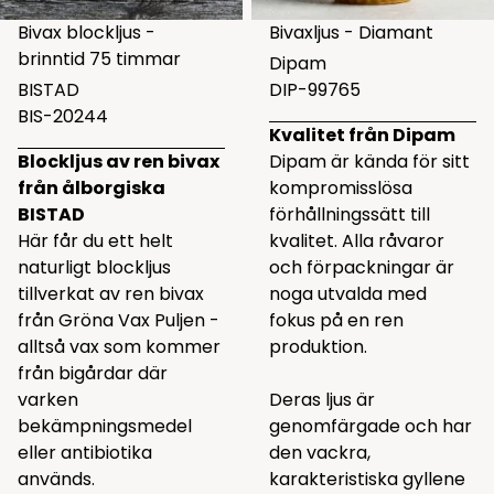
Bivax blockljus -
Bivaxljus - Diamant
brinntid 75 timmar
Dipam
BISTAD
DIP-99765
BIS-20244
Kvalitet från Dipam
Blockljus av ren bivax
Dipam är kända för sitt
från ålborgiska
kompromisslösa
BISTAD
förhållningssätt till
Här får du ett helt
kvalitet. Alla råvaror
naturligt blockljus
och förpackningar är
tillverkat av ren bivax
noga utvalda med
från Gröna Vax Puljen -
fokus på en ren
alltså vax som kommer
produktion.
från bigårdar där
varken
Deras ljus är
bekämpningsmedel
genomfärgade och har
eller antibiotika
den vackra,
används.
karakteristiska gyllene