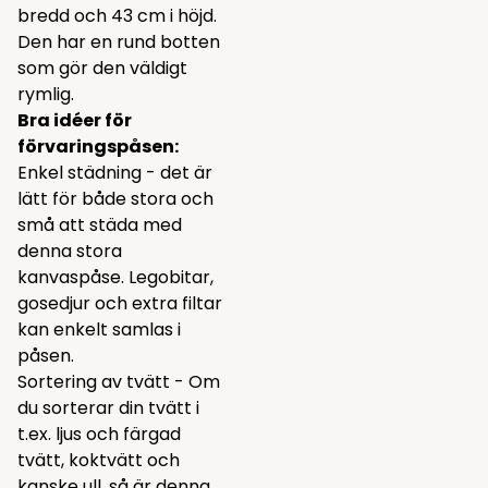
bredd och 43 cm i höjd.
Den har en rund botten
som gör den väldigt
rymlig.
Bra idéer för
förvaringspåsen:
Enkel städning - det är
lätt för både stora och
små att städa med
denna stora
kanvaspåse. Legobitar,
gosedjur och extra filtar
kan enkelt samlas i
påsen.
Sortering av tvätt - Om
du sorterar din tvätt i
t.ex. ljus och färgad
tvätt, koktvätt och
kanske ull, så är denna