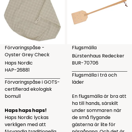
Förvaringspåse -
Flugsmälla
Oyster Grey Check
Bürstenhaus Redecker
Haps Nordic
BUR-70706
HAP-26881
Flugsmälla i trä och
Förvaringspåse i GOTS-
läder
certifierad ekologisk
bomull
En flugsmälla är bra att
ha till hands, särskilt
Haps haps haps!
under sommaren när
Haps Nordic lyckas
de små flygande
verkligen med att
gästerna är lite för
förvandla traditionella
närgångna. Och det är