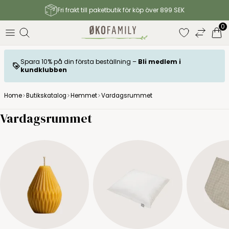
Fri frakt till paketbutik för köp över 899 SEK
0
Spara 10% på din första beställning –
Bli medlem i
kundklubben
Home
Butikskatalog
Hemmet
Vardagsrummet
Vardagsrummet