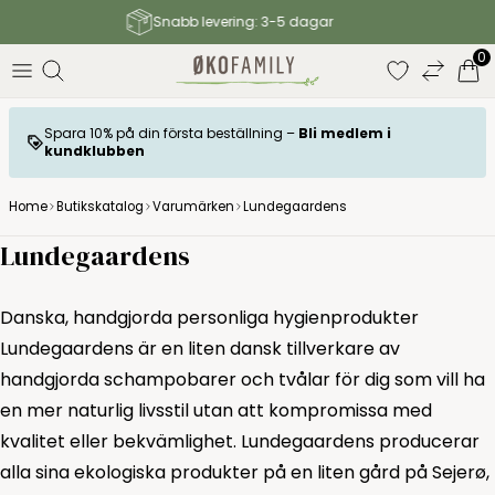
Fri frakt till paketbutik för köp över 899 SEK
0
Spara 10% på din första beställning –
Bli medlem i
kundklubben
Home
Butikskatalog
Varumärken
Lundegaardens
Lundegaardens
Danska, handgjorda personliga hygienprodukter
Lundegaardens är en liten dansk tillverkare av
handgjorda schampobarer och tvålar för dig som vill ha
en mer naturlig livsstil utan att kompromissa med
kvalitet eller bekvämlighet. Lundegaardens producerar
alla sina ekologiska produkter på en liten gård på Sejerø,