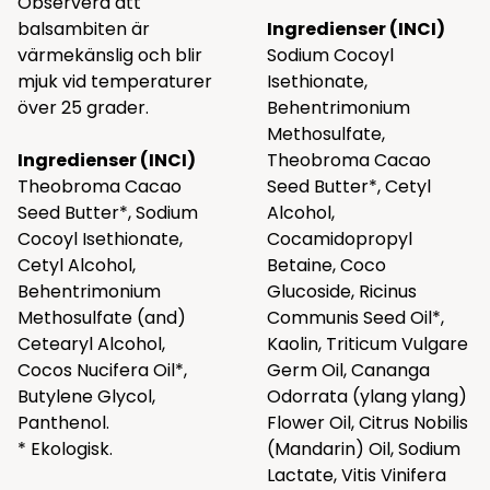
Observera att
balsambiten är
Ingredienser (INCI)
värmekänslig och blir
Sodium Cocoyl
mjuk vid temperaturer
Isethionate,
över 25 grader.
Behentrimonium
Methosulfate,
Ingredienser (INCI)
Theobroma Cacao
Theobroma Cacao
Seed Butter*, Cetyl
Seed Butter*, Sodium
Alcohol,
Cocoyl Isethionate,
Cocamidopropyl
Cetyl Alcohol,
Betaine, Coco
Behentrimonium
Glucoside, Ricinus
Methosulfate (and)
Communis Seed Oil*,
Cetearyl Alcohol,
Kaolin, Triticum Vulgare
Cocos Nucifera Oil*,
Germ Oil, Cananga
Butylene Glycol,
Odorrata (ylang ylang)
Panthenol.
Flower Oil, Citrus Nobilis
* Ekologisk.
(Mandarin) Oil, Sodium
Lactate, Vitis Vinifera