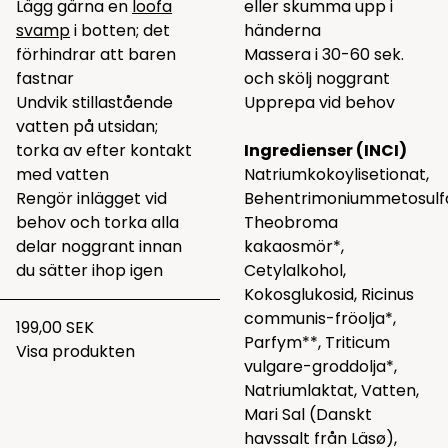
Lägg gärna en
loofa
eller skumma upp i
svamp
i botten; det
händerna
förhindrar att baren
Massera i 30-60 sek.
fastnar
och skölj noggrant
Undvik stillastående
Upprepa vid behov
vatten på utsidan;
torka av efter kontakt
Ingredienser (INCI)
med vatten
Natriumkokoylisetionat,
Rengör inlägget vid
Behentrimoniummetosulfa
behov och torka alla
Theobroma
delar noggrant innan
kakaosmör*,
du sätter ihop igen
Cetylalkohol,
Kokosglukosid, Ricinus
communis-fröolja*,
199,00 SEK
Parfym**, Triticum
Visa produkten
vulgare-groddolja*,
Natriumlaktat, Vatten,
Mari Sal (Danskt
havssalt från Läsø),