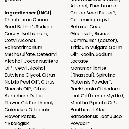
Alcohol, Theobroma
Ingredienser (INCI)
Cacao Seed Butter*,
Theobroma Cacao
Cocamidopropyl
Seed Butter*, Sodium
Betaine, Coco
Cocoyl Isethionate,
Glucoside, Ricinus
Cetyl Alcohol,
Communis* (castor),
Behentrimonium
Triticum Vulgare Germ
Methosulfate, Cetearyl
Oil*, Kaolin, Sodium
Alcohol, Cocos Nucifera
Lactate,
Oil*, Cetyl Alcohol,
Montmorillonite
Butylene Glycol, Citrus
(Rhassoul), Spirulina
Nobilis Peel Oil*, Citrus
Platensis Powder*,
Sinensis Oil*, Citrus
Backhousia Citriodora
Aurantium Dulcis
Leaf Oil (Lemon Myrtle),
Flower Oil, Panthenol,
Mentha Piperita Oil*,
Calendula Officinalis
Panthenol, Aloe
Flower Petals.
Barbadensis Leaf Juice
* Ekologisk.
Powder*.