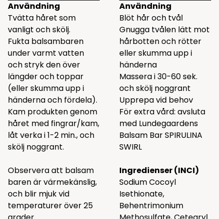
Användning
Användning
Tvätta håret som
Blöt hår och tvål
vanligt och skölj.
Gnugga tvålen lätt mot
Fukta balsambaren
hårbotten och rötter
under varmt vatten
eller skumma upp i
och stryk den över
händerna
längder och toppar
Massera i 30-60 sek.
(eller skumma upp i
och skölj noggrant
händerna och fördela).
Upprepa vid behov
Kam produkten genom
För extra vård: avsluta
håret med fingrar/kam,
med Lundegaardens
låt verka i 1-2 min., och
Balsam Bar SPIRULINA
skölj noggrant.
SWIRL
Observera att balsam
Ingredienser (INCI)
baren är värmekänslig,
Sodium Cocoyl
och blir mjuk vid
Isethionate,
temperaturer över 25
Behentrimonium
grader.
Methosulfate, Cetearyl