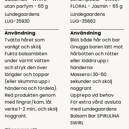
utan parfym - 65 g
FLORAL - Jasmin - 65 g
Lundegaardens
Lundegaardens
LUG-35930
LUG-35862
Användning
Användning
Tvätta håret som
Blöt både hår och bar
vanligt och skölj.
Gnugga baren lätt mot
Fukta balsambiten
hårbotten och rötter
under varmt vatten
eller löddra upp i
och stryk den över
händerna
längder och toppar
Massera i 30-60
(eller skumma upp i
sekunder och skölj
händerna och fördela).
noggrant
Red produkten genom
Upprepa vid behov
med fingrar/kam, låt
För extra vård: avsluta
verka 1-2 min., och skölj
med Lundegaardens
noggrant.
Balsam Bar SPIRULINA
SWIRL