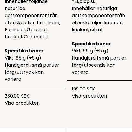
Innehåller följande
*Ekologisk
naturliga
Innehåller naturliga
doftkomponenter från
doftkomponenter från
eteriska oljor: Limonene,
eteriska oljor: limonen,
Farnesol, Geraniol,
linalool, citral.
Linalool, Citronellol.
Specifikationer
Specifikationer
Vikt: 65 g (±5 g)
Vikt: 65 g (±5 g)
Handgjord i små partier
Handgjord i små partier
färg/utseende kan
färg/uttryck kan
variera
variera
199,00 SEK
230,00 SEK
Visa produkten
Visa produkten