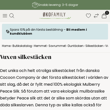
Snabb levering: 3-5 dagar
0
Spara 10% på din första beställning –
Bli medlem i
kundklubben
Home
Butikskatalog
Hemmet
Sovrummet
Duntäcken
Silkestäcken
Vux
Vuxen silkestäcken
Det unika och helt otroliga silkestäcket från danska
Cocoon Company är det första silkestäcket i världen av
sitt slag, då det är fyllt med 100% ekologisk Mulberry
Peace Silk. Så förutom att vara ekologisk mullbärssilke
betyder Peace silk att det är silke som skördas utan att
döda silkeslarven. Denna typ av silke kallas också för