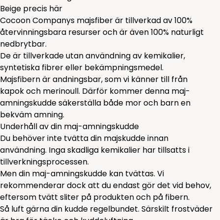
Beige
precis
här
Cocoon Companys majsfiber är tillverkad av 100%
återvinningsbara resurser och är även 100% naturligt
nedbrytbar.
De är tillverkade utan användning av kemikalier,
syntetiska fibrer eller bekämpningsmedel.
Majsfibern är andningsbar, som vi känner till från
kapok och merinoull. Därför kommer denna maj-
amningskudde säkerställa både mor och barn en
bekväm amning.
Underhåll av din maj-amningskudde
Du behöver inte tvätta din majskudde innan
användning. Inga skadliga kemikalier har tillsatts i
tillverkningsprocessen.
Men din maj-amningskudde kan tvättas. Vi
rekommenderar dock att du endast gör det vid behov,
eftersom tvätt sliter på produkten och på fibern.
Så luft gärna din kudde regelbundet. Särskilt frostväder