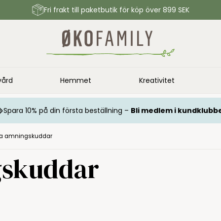
Fri frakt till paketbutik för köp över 899 SEK
vård
Hemmet
Kreativitet
Spara 10% på din första beställning –
Bli medlem i kundklubb
ka amningskuddar
gskuddar