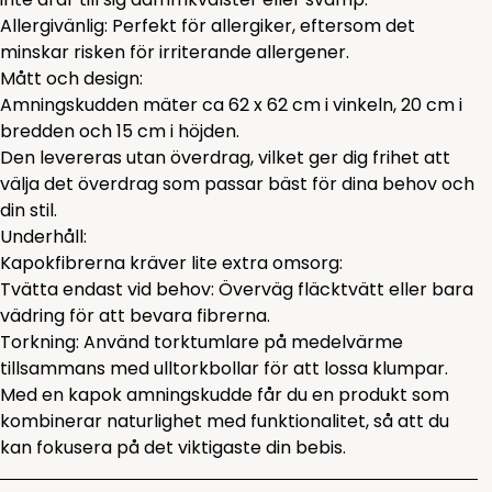
Allergivänlig: Perfekt för allergiker, eftersom det
minskar risken för irriterande allergener.
Mått och design:
Amningskudden mäter ca 62 x 62 cm i vinkeln, 20 cm i
bredden och 15 cm i höjden.
Den levereras utan överdrag, vilket ger dig frihet att
välja det överdrag som passar bäst för dina behov och
din stil.
Underhåll:
Kapokfibrerna kräver lite extra omsorg:
Tvätta endast vid behov: Överväg fläcktvätt eller bara
vädring för att bevara fibrerna.
Torkning: Använd torktumlare på medelvärme
tillsammans med ulltorkbollar för att lossa klumpar.
Med en kapok amningskudde får du en produkt som
kombinerar naturlighet med funktionalitet, så att du
kan fokusera på det viktigaste din bebis.