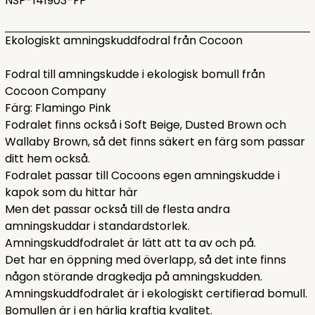
NSP-141903-FP
Ekologiskt amningskuddfodral från Cocoon
Fodral till amningskudde i ekologisk bomull från
Cocoon Company
Färg: Flamingo Pink
Fodralet finns också i
Soft Beige
,
Dusted Brown
och
Wallaby Brown
, så det finns säkert en färg som passar
ditt hem också.
Fodralet passar till Cocoons egen amningskudde i
kapok som du hittar
här
Men det passar också till de flesta andra
amningskuddar i standardstorlek.
Amningskuddfodralet är lätt att ta av och på.
Det har en öppning med överlapp, så det inte finns
någon störande dragkedja på amningskudden.
Amningskuddfodralet är i ekologiskt certifierad bomull.
Bomullen är i en härlig kraftig kvalitet.