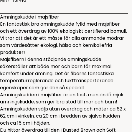
MNP-131416
Amningskudde i majsfiber
En fantastisk bra amningskudde fylld med majsfiber
och ett överdrag av 100% ekologiskt certifierad bomull.
Vi tror att det är ett måste för alla ammande mödrar
som värdesätter ekologi, hälsa och kemikaliefria
produkter!
Majsfibern i denna stödjande amningskudde
säkerställer att både mor och barn får maximal
komfort under amning. Det är fiberns fantastiska
temperaturreglerande och fukttransporterande
egenskaper som gör den så speciell.
Amningskudden i majsfiber är en fast, men ändå mjuk
amningskudde, som ger bra stöd till mor och barn!
Amningskudden säljs utan överdrag och mäter ca 62 x
62 cm i vinkeln, ca 20 cm i bredden av själva kudden
och ca 15 cm i höjden.
Du hittar överdrag till den i
Dusted Brown
och
Soft