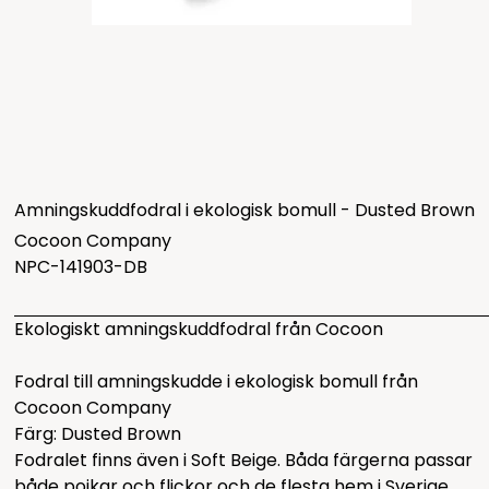
Amningskuddfodral i ekologisk bomull - Dusted Brown
Cocoon Company
NPC-141903-DB
Ekologiskt amningskuddfodral från Cocoon
Fodral till amningskudde i ekologisk bomull från
Cocoon Company
Färg: Dusted Brown
Fodralet finns även i
Soft Beige
. Båda färgerna passar
både pojkar och flickor och de flesta hem i Sverige.