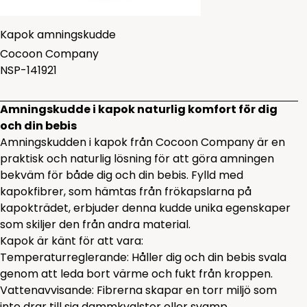
Kapok amningskudde
Cocoon Company
NSP-141921
Amningskudde i kapok naturlig komfort för dig
och din bebis
Amningskudden i kapok från Cocoon Company
är en
praktisk och naturlig lösning för att göra amningen
bekväm för både dig och din bebis. Fylld med
kapokfibrer, som hämtas från frökapslarna på
kapokträdet, erbjuder denna kudde unika egenskaper
som skiljer den från andra material.
Kapok är känt för att vara:
Temperaturreglerande: Håller dig och din bebis svala
genom att leda bort värme och fukt från kroppen.
Vattenavvisande: Fibrerna skapar en torr miljö som
inte drar till sig dammkvalster eller svamp.