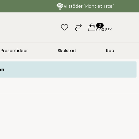
Vi stöder "Plant et Træ"
0
0,00 SEK
Presentidéer
Skolstart
Rea
en