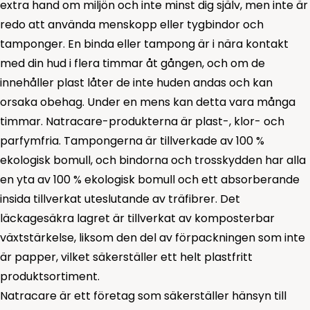
extra hand om miljön och inte minst dig själv, men inte är
redo att använda menskopp eller tygbindor och
tamponger. En binda eller tampong är i nära kontakt
med din hud i flera timmar åt gången, och om de
innehåller plast låter de inte huden andas och kan
orsaka obehag. Under en mens kan detta vara många
timmar. Natracare-produkterna är plast-, klor- och
parfymfria. Tampongerna är tillverkade av 100 %
ekologisk bomull, och bindorna och trosskydden har alla
en yta av 100 % ekologisk bomull och ett absorberande
insida tillverkat uteslutande av träfibrer. Det
läckagesäkra lagret är tillverkat av komposterbar
växtstärkelse, liksom den del av förpackningen som inte
är papper, vilket säkerställer ett helt plastfritt
produktsortiment.
Natracare är ett företag som säkerställer hänsyn till