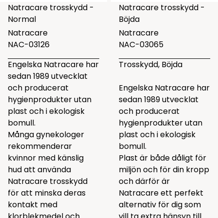
Natracare trosskydd -
Natracare trosskydd -
Normal
Böjda
Natracare
Natracare
NAC-03126
NAC-03065
Engelska Natracare har
Trosskydd, Böjda
sedan 1989 utvecklat
och producerat
Engelska Natracare har
hygienprodukter utan
sedan 1989 utvecklat
plast och i ekologisk
och producerat
bomull.
hygienprodukter utan
Många gynekologer
plast och i ekologisk
rekommenderar
bomull.
kvinnor med känslig
Plast är både dåligt för
hud att använda
miljön och för din kropp
Natracare trosskydd
och därför är
för att minska deras
Natracare ett perfekt
kontakt med
alternativ för dig som
klorblekmedel och
vill ta extra hänsyn till