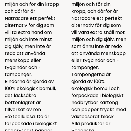
miljön och för din kropp
miljön och för din
och därför är
kropp, och därför är
Natracare ett perfekt
Natracare ett perfekt
alternativ för dig som
alternativ för dig som
vill ta extra hand om
vill vara extra snäll mot
miljön och inte minst
miljön och dig själv, men
dig själv, men inte är
som ännu inte är redo
redo att använda
att använda menskopp
menskopp eller
eller tygbindor och -
tygbindor och -
tamponger.
tamponger.
Tampongerna är
Bindorna är gjorda av
gjorda av 100%
100% ekologisk bomull,
ekologisk bomull och
det läcksäkra
förpackade i biologiskt
bottenlagret är
nedbrytbar kartong
tillverkat av ren
och papper tryckt med
växtcellulosa. De är
växtbaserat bläck.
förpackade i biologiskt
Alla produkter är
nedbrytbart papper
Veganska