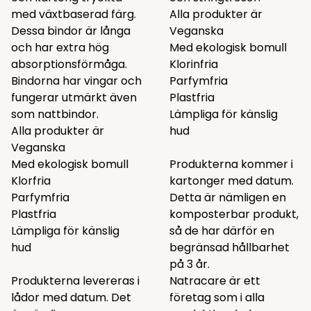
med växtbaserad färg.
Alla produkter är
Dessa bindor är långa
Veganska
och har extra hög
Med ekologisk bomull
absorptionsförmåga.
Klorinfria
Bindorna har vingar och
Parfymfria
fungerar utmärkt även
Plastfria
som nattbindor.
Lämpliga för känslig
Alla produkter är
hud
Veganska
Med ekologisk bomull
Produkterna kommer i
Klorfria
kartonger med datum.
Parfymfria
Detta är nämligen en
Plastfria
komposterbar produkt,
Lämpliga för känslig
så de har därför en
hud
begränsad hållbarhet
på 3 år.
Produkterna levereras i
Natracare är ett
lådor med datum. Det
företag som i alla