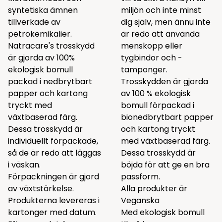
syntetiska ämnen
miljön och inte minst
tillverkade av
dig själv, men ännu inte
petrokemikalier.
är redo att använda
Natracare's trosskydd
menskopp eller
är gjorda av 100%
tygbindor och -
ekologisk bomull
tamponger.
packad i nedbrytbart
Trosskydden är gjorda
papper och kartong
av 100 % ekologisk
tryckt med
bomull förpackad i
växtbaserad färg.
bionedbrytbart papper
Dessa trosskydd är
och kartong tryckt
individuellt förpackade,
med växtbaserad färg.
så de är redo att läggas
Dessa trosskydd är
i väskan.
böjda för att ge en bra
Förpackningen är gjord
passform.
av växtstärkelse.
Alla produkter är
Produkterna levereras i
Veganska
kartonger med datum.
Med ekologisk bomull