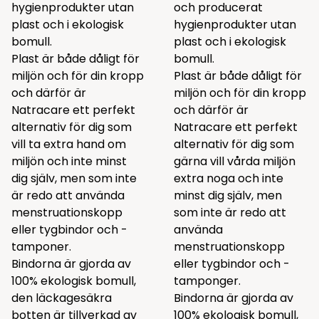
hygienprodukter utan
och producerat
plast och i ekologisk
hygienprodukter utan
bomull.
plast och i ekologisk
Plast är både dåligt för
bomull.
miljön och för din kropp
Plast är både dåligt för
och därför är
miljön och för din kropp
Natracare ett perfekt
och därför är
alternativ för dig som
Natracare ett perfekt
vill ta extra hand om
alternativ för dig som
miljön och inte minst
gärna vill vårda miljön
dig själv, men som inte
extra noga och inte
är redo att använda
minst dig själv, men
menstruationskopp
som inte är redo att
eller tygbindor och -
använda
tamponer.
menstruationskopp
Bindorna är gjorda av
eller tygbindor och -
100% ekologisk bomull,
tamponger.
den läckagesäkra
Bindorna är gjorda av
botten är tillverkad av
100% ekologisk bomull,