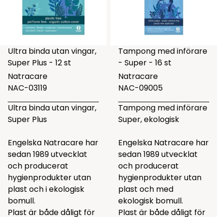
Ultra binda utan vingar,
Tampong med införare
Super Plus - 12 st
- Super - 16 st
Natracare
Natracare
NAC-03119
NAC-09005
Ultra binda utan vingar,
Tampong med införare
Super Plus
Super, ekologisk
Engelska Natracare har
Engelska Natracare har
sedan 1989 utvecklat
sedan 1989 utvecklat
och producerat
och producerat
hygienprodukter utan
hygienprodukter utan
plast och i ekologisk
plast och med
bomull.
ekologisk bomull.
Plast är både dåligt för
Plast är både dåligt för