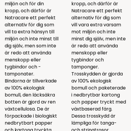
miljön och för din
kropp, och därför är
kropp, och därför är
Natracare ett perfekt
Natracare ett perfekt
alternativ för dig som
alternativ för dig som
vill vara extra varsam
vill ta extra hänsyn till
mot miljön och inte
miljön och inte minst till
minst dig själv, men inte
dig själv, men som inte
är redo att använda
är redo att använda
menskopp eller
menskopp eller
tygbindor och
tygbindor och -
tamponger.
tamponater.
Trosskydden är gjorda
Bindorna är tillverkade
av 100% ekologisk
av 100% ekologisk
bomull och paketerade
bomull, den läcksäkra
i nedbrytbar kartong
botten är gjord av ren
och papper tryckt med
växtcellulosa. De är
växtbaserad färg.
förpackade i biologiskt
Dessa trosskydd är
nedbrytbart papper
lämpliga för tanga-
och kartong tryckta
och stringtrosor.