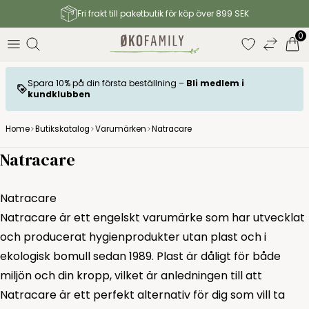
Fri frakt till paketbutik för köp över 899 SEK
0
Spara 10% på din första beställning –
Bli medlem i
kundklubben
Home
Butikskatalog
Varumärken
Natracare
Natracare
Natracare
Natracare är ett engelskt varumärke som har utvecklat
och producerat hygienprodukter utan plast och i
ekologisk bomull sedan 1989. Plast är dåligt för både
miljön och din kropp, vilket är anledningen till att
Natracare är ett perfekt alternativ för dig som vill ta