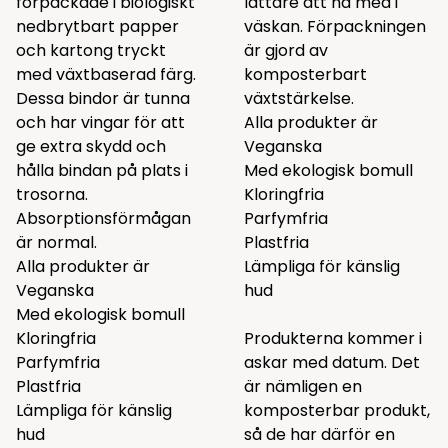
förpackade i biologiskt
lättare att ha med i
nedbrytbart papper
väskan. Förpackningen
och kartong tryckt
är gjord av
med växtbaserad färg.
komposterbart
Dessa bindor är tunna
växtstärkelse.
och har vingar för att
Alla produkter är
ge extra skydd och
Veganska
hålla bindan på plats i
Med ekologisk bomull
trosorna.
Kloringfria
Absorptionsförmågan
Parfymfria
är normal.
Plastfria
Alla produkter är
Lämpliga för känslig
Veganska
hud
Med ekologisk bomull
Kloringfria
Produkterna kommer i
Parfymfria
askar med datum. Det
Plastfria
är nämligen en
Lämpliga för känslig
komposterbar produkt,
hud
så de har därför en