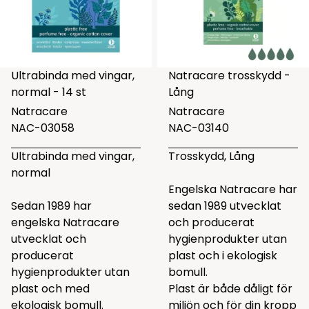
Ultrabinda med vingar,
Natracare trosskydd -
normal - 14 st
Lång
Natracare
Natracare
NAC-03058
NAC-03140
Ultrabinda med vingar,
Trosskydd, Lång
normal
Engelska Natracare har
Sedan 1989 har
sedan 1989 utvecklat
engelska Natracare
och producerat
utvecklat och
hygienprodukter utan
producerat
plast och i ekologisk
hygienprodukter utan
bomull.
plast och med
Plast är både dåligt för
ekologisk bomull.
miljön och för din kropp