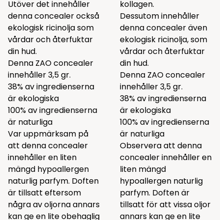
Utöver det innehåller
kollagen.
denna concealer också
Dessutom innehåller
ekologisk ricinolja som
denna concealer även
vårdar och återfuktar
ekologisk ricinolja, som
din hud.
vårdar och återfuktar
Denna ZAO concealer
din hud.
innehåller 3,5 gr.
Denna ZAO concealer
38% av ingredienserna
innehåller 3,5 gr.
är ekologiska
38% av ingredienserna
100% av ingredienserna
är ekologiska
är naturliga
100% av ingredienserna
Var uppmärksam på
är naturliga
att denna concealer
Observera att denna
innehåller en liten
concealer innehåller en
mängd hypoallergen
liten mängd
naturlig parfym. Doften
hypoallergen naturlig
är tillsatt eftersom
parfym. Doften är
några av oljorna annars
tillsatt för att vissa oljor
kan ge en lite obehaglig
annars kan ge en lite