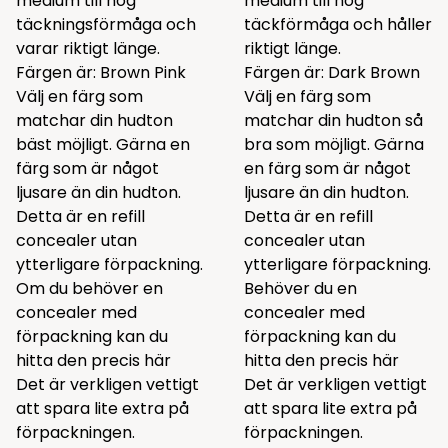
medium till hög
medium till hög
täckningsförmåga och
täckförmåga och håller
varar riktigt länge.
riktigt länge.
Färgen är: Brown Pink
Färgen är: Dark Brown
Välj en färg som
Välj en färg som
matchar din hudton
matchar din hudton så
bäst möjligt. Gärna en
bra som möjligt. Gärna
färg som är något
en färg som är något
ljusare än din hudton.
ljusare än din hudton.
Detta är en refill
Detta är en refill
concealer utan
concealer utan
ytterligare förpackning.
ytterligare förpackning.
Om du behöver en
Behöver du en
concealer med
concealer med
förpackning kan du
förpackning kan du
hitta den precis
här
hitta den precis
här
Det är verkligen vettigt
Det är verkligen vettigt
att spara lite extra på
att spara lite extra på
förpackningen.
förpackningen.