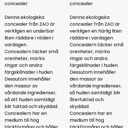
concealer
concealer
Denna ekologiska
Denna ekologiska
concealer från ZAO är
concealer från ZAO är
verkligen en underbar
verkligen en härlig liten
liten räddare i nöden i
räddare i vardagen.
vardagen.
Concealern täcker små
Concealern täcker små
orenheter, mörka
orenheter, mörka
ringar och andra
ringar och andra
färgskillnader i huden.
färgskillnader i huden.
Dessutom innehåller
Dessutom innehåller
den massor av
den massor av
vårdande ingredienser,
vårdande ingredienser,
så huden samtidigt blir
så att huden samtidigt
återfuktad och
blir fuktad och skyddad.
skyddad.
Concealern har en
Concealern har en
medium till hög
medium till hög
täckförmåga och håller
täckförmåga och håller