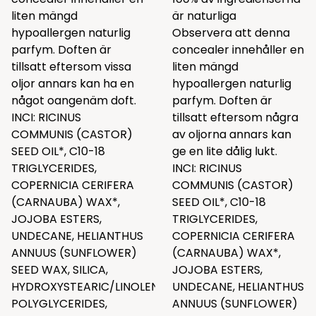
liten mängd
är naturliga
hypoallergen naturlig
Observera att denna
parfym. Doften är
concealer innehåller en
tillsatt eftersom vissa
liten mängd
oljor annars kan ha en
hypoallergen naturlig
något oangenäm doft.
parfym. Doften är
INCI: RICINUS
tillsatt eftersom några
COMMUNIS (CASTOR)
av oljorna annars kan
SEED OIL*, C10-18
ge en lite dålig lukt.
TRIGLYCERIDES,
INCI: RICINUS
COPERNICIA CERIFERA
COMMUNIS (CASTOR)
(CARNAUBA) WAX*,
SEED OIL*, C10-18
JOJOBA ESTERS,
TRIGLYCERIDES,
UNDECANE, HELIANTHUS
COPERNICIA CERIFERA
ANNUUS (SUNFLOWER)
(CARNAUBA) WAX*,
SEED WAX, SILICA,
JOJOBA ESTERS,
HYDROXYSTEARIC/LINOLENIC/OLEIC
UNDECANE, HELIANTHUS
POLYGLYCERIDES,
ANNUUS (SUNFLOWER)