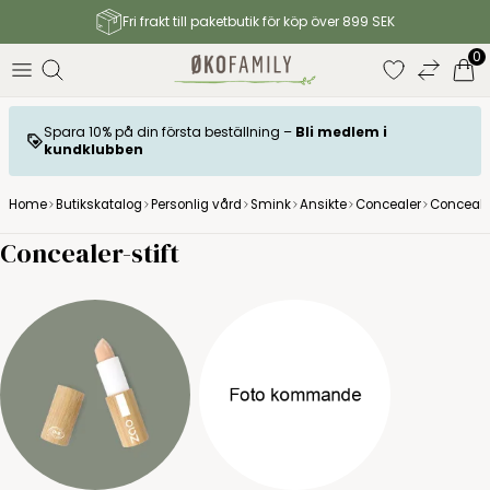
Fri frakt till paketbutik för köp över 899 SEK
0
Spara 10% på din första beställning –
Bli medlem i
kundklubben
Home
Butikskatalog
Personlig vård
Smink
Ansikte
Concealer
Concealer
Concealer-stift