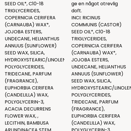
SEED OIL*, C10-18
ge en något otrevlig
TRIGLYCERIDES,
doft.
COPERNICIA CERIFERA
INCI: RICINUS
(CARNAUBA) WAX*,
COMMUNIS (CASTOR)
JOJOBA ESTERS,
SEED OIL*, C10-18
UNDECANE, HELIANTHUS
TRIGLYCERIDES,
ANNUUS (SUNFLOWER)
COPERNICIA CERIFERA
SEED WAX, SILICA,
(CARNAUBA) WAX*,
HYDROXYSTEARIC/LINOLENIC/OLEIC
JOJOBA ESTERS,
POLYGLYCERIDES,
UNDECANE, HELIANTHUS
TRIDECANE, PARFUM
ANNUUS (SUNFLOWER)
(FRAGRANCE),
SEED WAX, SILICA,
EUPHORBIA CERIFERA
HYDROXYSTEARIC/LINOLEN
(CANDELILLA) WAX,
POLYGLYCERIDES,
POLYGLYCERIN-3,
TRIDECANE, PARFUM
ACACIA DECURRENS
(FRAGRANCE),
FLOWER WAX, ,
EUPHORBIA CERIFERA
LECITHIN, BAMBUSA
(CANDELILLA) WAX,
ARUNDINACEA STEM
POLYGLYCERIN-3,