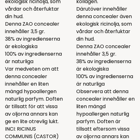
ekologisk ricinolja, som
kollagen.
vårdar och återfuktar
Därutöver innehåller
din hud.
denna concealer även
Denna ZAO concealer
ekologisk ricinolja, som
innehåller 3,5 gr.
vårdar och återfuktar
38% av ingredienserna
din hud.
är ekologiska
Denna ZAO concealer
100% av ingredienserna
innehåller 3,5 gr.
är naturliga
38% av ingredienserna
Var medveten om att
är ekologiska
denna concealer
100% av ingredienserna
innehåller en liten
är naturliga
mängd hypoallergen
Observera att denna
naturlig parfym. Doften
concealer innehåller en
är tillsatt för att vissa
liten mängd
av oljorna annars kan
hypoallergen naturlig
ge en lite otrevlig lukt.
parfym. Doften är
INCI: RICINUS
tillsatt eftersom vissa
COMMUNIS (CASTOR)
av oljorna annars kan