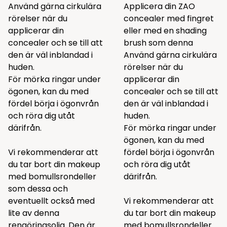
Använd gärna cirkulära
Applicera din ZAO
rörelser när du
concealer med fingret
applicerar din
eller med en shading
concealer och se till att
brush som
denna
den är väl inblandad i
Använd gärna cirkulära
huden.
rörelser när du
För mörka ringar under
applicerar din
ögonen, kan du med
concealer och se till att
fördel börja i ögonvrån
den är väl inblandad i
och röra dig utåt
huden.
därifrån.
För mörka ringar under
ögonen, kan du med
Vi rekommenderar att
fördel börja i ögonvrån
du tar bort din makeup
och röra dig utåt
med bomullsrondeller
därifrån.
som
dessa
och
eventuellt också med
Vi rekommenderar att
lite av
denna
du tar bort din makeup
rengöringsolja. Den är
med bomullsrondeller