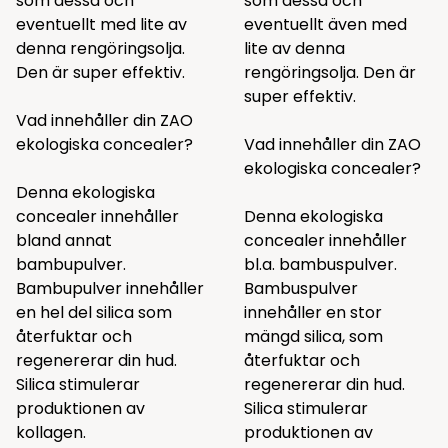
som
dessa
och
som
dessa
och
eventuellt med lite av
eventuellt även med
denna
rengöringsolja.
lite av
denna
Den är super effektiv.
rengöringsolja. Den är
super effektiv.
Vad innehåller din ZAO
ekologiska concealer?
Vad innehåller din ZAO
ekologiska concealer?
Denna ekologiska
concealer innehåller
Denna ekologiska
bland annat
concealer innehåller
bambupulver.
bl.a. bambuspulver.
Bambupulver innehåller
Bambuspulver
en hel del silica som
innehåller en stor
återfuktar och
mängd silica, som
regenererar din hud.
återfuktar och
Silica stimulerar
regenererar din hud.
produktionen av
Silica stimulerar
kollagen.
produktionen av