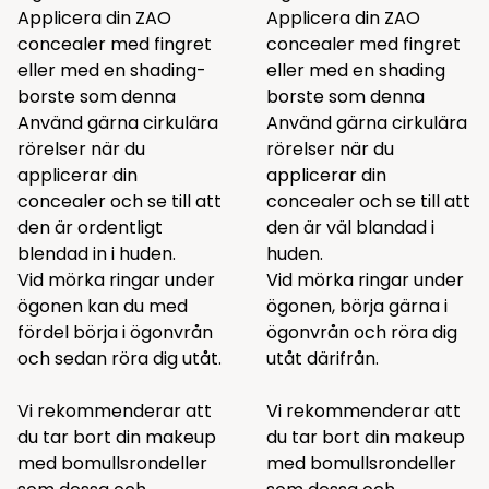
Applicera din ZAO
Applicera din ZAO
concealer med fingret
concealer med fingret
eller med en shading-
eller med en shading
borste som
denna
borste som
denna
Använd gärna cirkulära
Använd gärna cirkulära
rörelser när du
rörelser när du
applicerar din
applicerar din
concealer och se till att
concealer och se till att
den är ordentligt
den är väl blandad i
blendad in i huden.
huden.
Vid mörka ringar under
Vid mörka ringar under
ögonen kan du med
ögonen, börja gärna i
fördel börja i ögonvrån
ögonvrån och röra dig
och sedan röra dig utåt.
utåt därifrån.
Vi rekommenderar att
Vi rekommenderar att
du tar bort din makeup
du tar bort din makeup
med bomullsrondeller
med bomullsrondeller