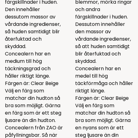
färgskillnader i huden.
blemmor, mörka ringar
Den innehåller
och andra
dessutom massor av
färgskillnader i huden.
vårdande ingredienser,
Dessutom innehåller
så huden samtidigt blir
den massor av
återfuktad och
vårdande ingredienser,
skyddad.
så att huden samtidigt
Concealern har en
blir återfuktad och
medium till hög
skyddad.
täckningsgrad och
Concealern har en
håller riktigt länge.
medel till hög
Färgen är: Clear Beige
täckförmåga och håller
Välj en färg som
riktigt länge.
matchar din hudton så
Färgen är: Clear Beige
bra som möjligt. Gärna
Välj en färg som
en färg som är ett steg
matchar din hudton så
ljusare än din hudton.
bra som möjligt. Gärna
Concealern från ZAO är
en nyans som är ett
påfyllningsbar. Så när
steg ljusare än din