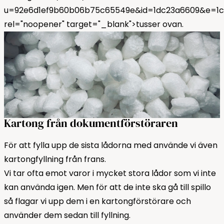
u=92e6d1ef9b60b06b75c65549e&id=1dc23a6609&e=1c
rel="noopener" target="_blank">tusser ovan.
Kartong från dokumentförstöraren
För att fylla upp de sista lådorna med använde vi även
kartongfyllning från frans.
Vi tar ofta emot varor i mycket stora lådor som vi inte
kan använda igen. Men för att de inte ska gå till spillo
så flagar vi upp dem i en kartongförstörare och
använder dem sedan till fyllning.