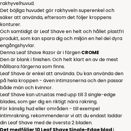
rakhyvelhuvud.
Det böjliga huvudet gör rakhyveln superenkel och
säker att använda, eftersom det följer kroppens
konturer.
Och samtidigt är Leaf Shave en helt och hållet plastfri
produkt, som kan spara dig och miljön en hel del dyra
engångshyvlar.
Denna Leaf Shave Razor är i färgen
CROME
Den är blank i finishen. Och helt klart en av de mest
hållbara färgerna som finns.
Leaf Shave är enkel att använda. Du kan använda den
på hela kroppen - även intimzonerna och den passar
både män och kvinnor.
Leaf Shave kan utrustas med upp till 3 single-edge
blades, som ger dig en riktigt nära rakning.
För känslig hud eller områden - till exempel
intimrakning, rekommenderar vi att du endast laddar
din Leaf Shave med de översta 2 bladen.
Det medföljer 10 Leaf Shave Single-Edge
blad
i