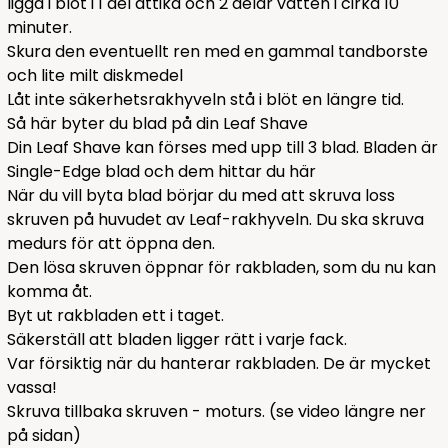
ligga i blöt i 1 del ättika och 2 delar vatten i cirka 10
minuter.
Skura den eventuellt ren med en gammal tandborste
och lite milt
diskmedel
Låt inte säkerhetsrakhyveln stå i blöt en längre tid.
Så här byter du blad på din Leaf Shave
Din Leaf Shave kan förses med upp till 3 blad. Bladen är
Single-Edge blad och dem hittar du
här
När du vill byta blad börjar du med att skruva loss
skruven på huvudet av Leaf-rakhyveln. Du ska skruva
medurs för att öppna den.
Den lösa skruven öppnar för rakbladen, som du nu kan
komma åt.
Byt ut rakbladen ett i taget.
Säkerställ att bladen ligger rätt i varje fack.
Var försiktig när du hanterar rakbladen. De är mycket
vassa!
Skruva tillbaka skruven - moturs. (se video längre ner
på sidan)