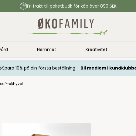
Fri frakt till paketbutik för köp över 899 SEK
vård
Hemmet
Kreativitet
Spara 10% på din första beställning –
Bli medlem i kundklubb
Leaf-rakhyvel