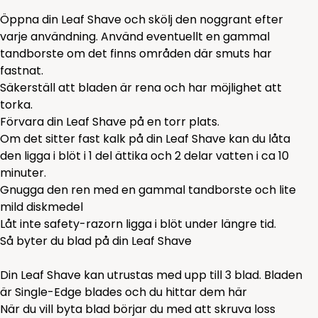
Öppna din Leaf Shave och skölj den noggrant efter
varje användning. Använd eventuellt en gammal
tandborste om det finns områden där smuts har
fastnat.
Säkerställ att bladen är rena och har möjlighet att
torka.
Förvara din Leaf Shave på en torr plats.
Om det sitter fast kalk på din Leaf Shave kan du låta
den ligga i blöt i 1 del ättika och 2 delar vatten i ca 10
minuter.
Gnugga den ren med en gammal tandborste och lite
mild
diskmedel
Låt inte safety-razorn ligga i blöt under längre tid.
Så byter du blad på din Leaf Shave
Din Leaf Shave kan utrustas med upp till 3 blad. Bladen
är Single-Edge blades och du hittar dem
här
När du vill byta blad börjar du med att skruva loss