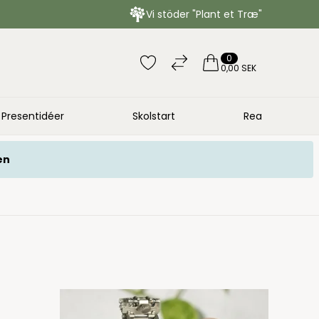
Vi stöder "Plant et Træ"
0
0,00 SEK
Presentidéer
Skolstart
Rea
en