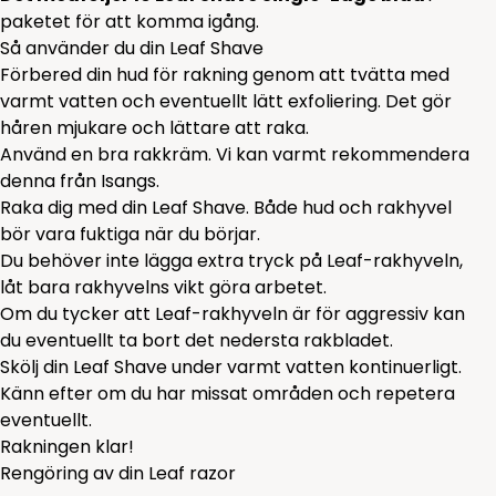
paketet för att komma igång.
Så använder du din Leaf Shave
Förbered din hud för rakning genom att tvätta med
varmt vatten och eventuellt lätt exfoliering. Det gör
håren mjukare och lättare att raka.
Använd en bra rakkräm. Vi kan varmt rekommendera
denna
från Isangs.
Raka dig med din Leaf Shave. Både hud och rakhyvel
bör vara fuktiga när du börjar.
Du behöver inte lägga extra tryck på Leaf-rakhyveln,
låt bara rakhyvelns vikt göra arbetet.
Om du tycker att Leaf-rakhyveln är för aggressiv kan
du eventuellt ta bort det nedersta rakbladet.
Skölj din Leaf Shave under varmt vatten kontinuerligt.
Känn efter om du har missat områden och repetera
eventuellt.
Rakningen klar!
Rengöring av din Leaf razor