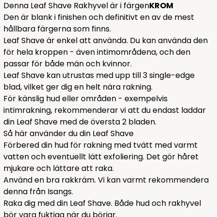
Denna Leaf Shave Rakhyvel är i färgen
KROM
Den är blank i finishen och definitivt en av de mest
hållbara färgerna som finns.
Leaf Shave är enkel att använda. Du kan använda den
för hela kroppen - även intimområdena, och den
passar för både män och kvinnor.
Leaf Shave kan utrustas med upp till 3 single-edge
blad, vilket ger dig en helt nära rakning.
För känslig hud eller områden - exempelvis
intimrakning, rekommenderar vi att du endast laddar
din Leaf Shave med de översta 2 bladen.
Så här använder du din Leaf Shave
Förbered din hud för rakning med tvätt med varmt
vatten och eventuellt lätt exfoliering. Det gör håret
mjukare och lättare att raka.
Använd en bra rakkräm. Vi kan varmt rekommendera
denna
från Isangs.
Raka dig med din Leaf Shave. Både hud och rakhyvel
bör vara fuktiga när du börjar.