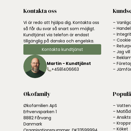
Kontakta oss
Kundse
Vi är redo att hjälpa dig. Kontakta oss
– Vanlig
– Handels
så får du svar så snart som möjligt.
– Integri
Kundtjänst via telefon är endast
– Cookie
tillgänglig på danska och engelska.
– Returp
Kontakta kundtjänst
– Jag vil
– Reklam
Martin - Kundtjänst
– Företa
+4581406663
– Jämför
Økofamily
Populä
Økofamilien ApS
– Vatten
– Matlåd
Erhvervsparken 1
– Ansikt
8882 Fårvang
– Kropps
Danmark
– Köket
Organisationsnummer. DK33599994