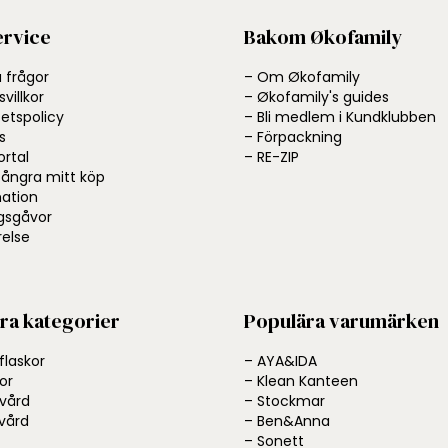
rvice
Bakom Økofamily
a frågor
– Om Økofamily
villkor
– Økofamily's guides
tetspolicy
– Bli medlem i Kundklubben
s
– Förpackning
ortal
– RE-ZIP
l ångra mitt köp
ation
gsgåvor
else
ra kategorier
Populära varumärken
flaskor
– AYA&IDA
or
– Klean Kanteen
svård
– Stockmar
vård
– Ben&Anna
– Sonett