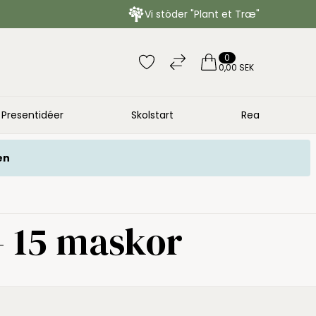
Vi stöder "Plant et Træ"
0
0,00 SEK
Presentidéer
Skolstart
Rea
en
- 15 maskor