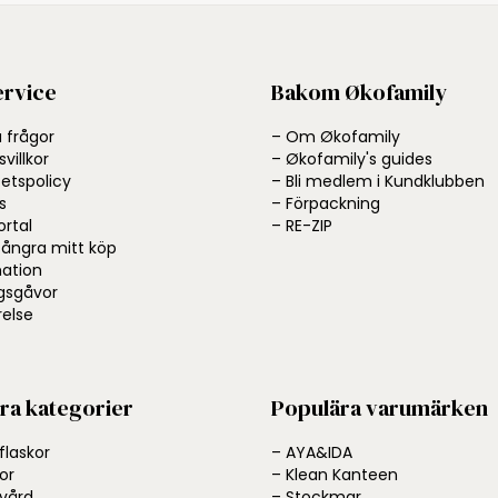
rvice
Bakom Økofamily
a frågor
– Om Økofamily
villkor
– Økofamily's guides
tetspolicy
– Bli medlem i Kundklubben
s
– Förpackning
ortal
– RE-ZIP
l ångra mitt köp
ation
gsgåvor
else
ra kategorier
Populära varumärken
flaskor
– AYA&IDA
or
– Klean Kanteen
svård
– Stockmar