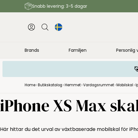
Snabb levering: 3-5 dagar
Brands
Familjen
Personlig 
Home
Butikskatalog
Hemmet
Vardagsrummet
Mobilskal
I
iPhone XS Max ska
Här hittar du det urval av växtbaserade mobilskal för iP