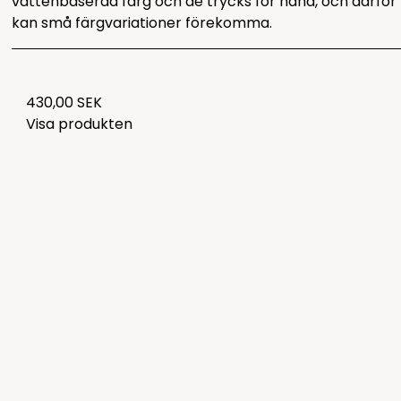
vattenbaserad färg och de trycks för hand, och därför
kan små färgvariationer förekomma.
430,00 SEK
Visa produkten