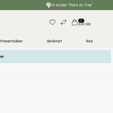
Vi stöder "Plant et Træ"
0
0,00 SEK
Presentidéer
Skolstart
Rea
en