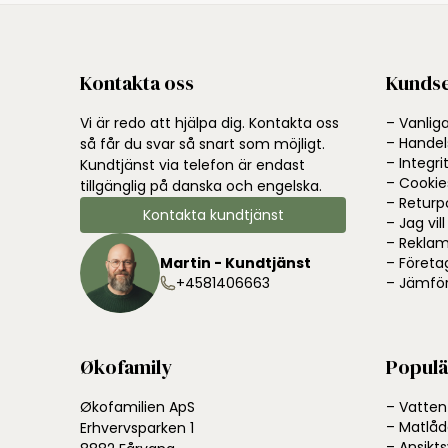
Kontakta oss
Kundse
Vi är redo att hjälpa dig. Kontakta oss
– Vanlig
– Handels
så får du svar så snart som möjligt.
– Integri
Kundtjänst via telefon är endast
– Cookie
tillgänglig på danska och engelska.
– Returp
Kontakta kundtjänst
– Jag vil
– Reklam
Martin - Kundtjänst
– Företa
+4581406663
– Jämför
Økofamily
Populä
Økofamilien ApS
– Vatten
– Matlåd
Erhvervsparken 1
– Ansikt