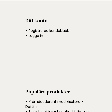
Ditt konto
– Registrerad kundeklubb
– Logga in
Populära produkter
– Krämdeodorant med kiseljord -
Doftfri
– Bivax blockljus - brinntid 75 timmar