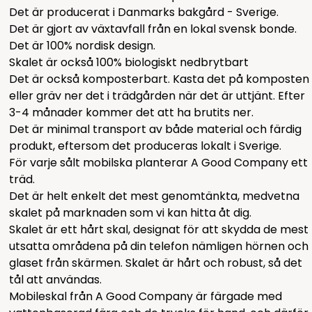
Det är producerat i Danmarks bakgård - Sverige.
Det är gjort av växtavfall från en lokal svensk bonde.
Det är 100% nordisk design.
Skalet är också 100% biologiskt nedbrytbart
Det är också komposterbart. Kasta det på komposten
eller gräv ner det i trädgården när det är uttjänt. Efter
3-4 månader kommer det att ha brutits ner.
Det är minimal transport av både material och färdig
produkt, eftersom det produceras lokalt i Sverige.
För varje sålt mobilska planterar A Good Company ett
träd.
Det är helt enkelt det mest genomtänkta, medvetna
skalet på marknaden som vi kan hitta åt dig.
Skalet är ett hårt skal, designat för att skydda de mest
utsatta områdena på din telefon nämligen hörnen och
glaset från skärmen. Skalet är hårt och robust, så det
tål att användas.
Mobileskal från A Good Company är färgade med