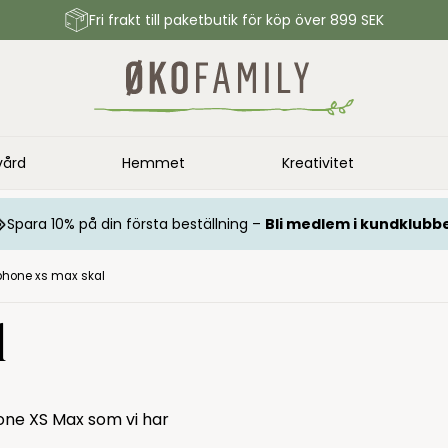
Fri frakt till paketbutik för köp över 899 SEK
vård
Hemmet
Kreativitet
Spara 10% på din första beställning –
Bli medlem i kundklubb
phone xs max skal
l
hone XS Max som vi har