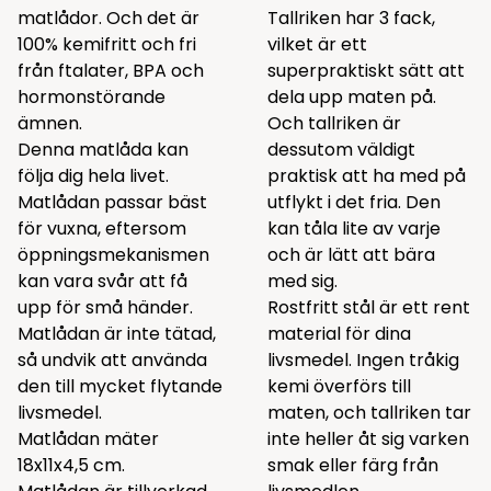
matlådor. Och det är
Tallriken har 3 fack,
100% kemifritt och fri
vilket är ett
från ftalater, BPA och
superpraktiskt sätt att
hormonstörande
dela upp maten på.
ämnen.
Och tallriken är
Denna matlåda kan
dessutom väldigt
följa dig hela livet.
praktisk att ha med på
Matlådan passar bäst
utflykt i det fria. Den
för vuxna, eftersom
kan tåla lite av varje
öppningsmekanismen
och är lätt att bära
kan vara svår att få
med sig.
upp för små händer.
Rostfritt stål är ett rent
Matlådan är inte tätad,
material för dina
så undvik att använda
livsmedel. Ingen tråkig
den till mycket flytande
kemi överförs till
livsmedel.
maten, och tallriken tar
Matlådan mäter
inte heller åt sig varken
18x11x4,5 cm.
smak eller färg från