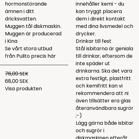
hormonstörande
innehåller kemi - du
ämnen i ditt
kan tryggt placera
dricksvatten.
dem i direkt kontakt
Muggen tål diskmaskin.
med dina livsmedel och
Muggen är producerad
drycker.
i Kina
Drinkar till fest
Se vårt stora utbud
Stål isbitarna är geniala
från Pulito precis
här
till drinkar, eftersom de
inte späder ut
drinkarna. Ska det vara
76,00 SEK
extra festligt, plastfritt
68,00 SEK
och kemifritt kan vi
Visa produkten
rekommendera att ni
även tillsätter era glas
återanvändbara sugrör
;-)
Lägg gärna både isbitar
och sugrör i
diskmaskinen efteråt.