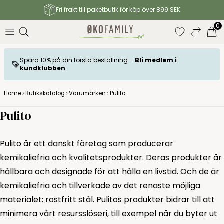
Fri frakt till paketbutik för köp över 899 SEK
0
Spara 10% på din första beställning –
Bli medlem i
kundklubben
Home
Butikskatalog
Varumärken
Pulito
Pulito
Pulito är ett danskt företag som producerar
kemikaliefria och kvalitetsprodukter. Deras produkter är
hållbara och designade för att hålla en livstid. Och de är
kemikaliefria och tillverkade av det renaste möjliga
materialet: rostfritt stål. Pulitos produkter bidrar till att
minimera vårt resursslöseri, till exempel när du byter ut