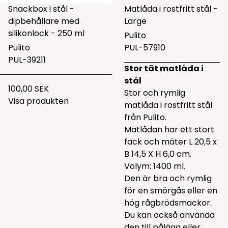
Snackbox i stål -
Matlåda i rostfritt stål -
dipbehållare med
Large
silikonlock - 250 ml
Pulito
Pulito
PUL-57910
PUL-39211
Stor tät matlåda i
stål
100,00 SEK
Stor och rymlig
Visa produkten
matlåda i rostfritt stål
från Pulito.
Matlådan har ett stort
fack och mäter L 20,5 x
B 14,5 X H 6,0 cm.
Volym: 1400 ml.
Den är bra och rymlig
för en smörgås eller en
hög rågbrödsmackor.
Du kan också använda
den till pålägg eller