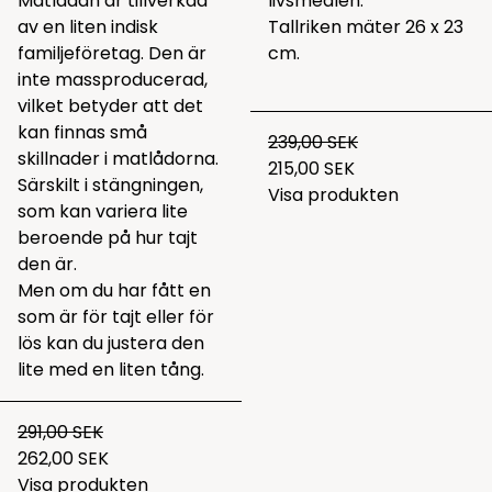
Matlådan är tillverkad
livsmedlen.
av en liten indisk
Tallriken mäter 26 x 23
familjeföretag. Den är
cm.
inte massproducerad,
vilket betyder att det
kan finnas små
239,00 SEK
skillnader i matlådorna.
215,00 SEK
Särskilt i stängningen,
Visa produkten
som kan variera lite
beroende på hur tajt
den är.
Men om du har fått en
som är för tajt eller för
lös kan du justera den
lite med en liten tång.
291,00 SEK
262,00 SEK
Visa produkten