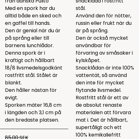
från danska Pulito
snacklåda i rostfritt
Med en spork har du
stål.
alltid både en sked och
Använd den för nötter,
en gaffel till hands.
russin eller frukt när du
Den är genial när du är
är på språng.
på språng eller till
Den är också mycket
barnens lunchlådor.
användbar för
Denna spork är i
förvaring av småsaker i
kraftigt och hållbart
kylskåpet.
18/8 livsmedelsgodkänt
Snacklådan är inte 100%
rostfritt stål. Stålet är
vattentät, så använd
blankt.
den inte för mycket
Den håller nästan för
flytande livsmedel.
evigt.
Rostfritt stål är ett av
Sporken mäter 16,8 cm
de absolut renaste
i längden och 3,1 cm på
materialen att förvara
den bredaste platsen.
mat i. Det är hållbart,
supertåligt och ett
100% kemikaliefritt
85,00 SEK