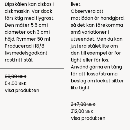
Dipskålen kan diskas i
livet.
diskmaskin. Var dock
Observera att
försiktig med flygrost.
matlådan är handgjord,
Den mäter 5,5 cm i
så det kan förekomma
diameter och 3 cm i
små variationer i
höjd. Rymmer 50 ml
utseendet. Men du kan
Producerad i 18/8
justera stålet lite om
livsmedelsgodkänt
den till exempel är för
rostfritt stål.
tight eller för lös.
Använd gärna en tång
för att lossa/strama
60,00 SEK
beslag om locket sitter
54,00 SEK
lite tight.
Visa produkten
347,00 SEK
312,00 SEK
Visa produkten