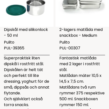
Dipskål med silikonlock
2-lagers matlåda med
- 50 ml
snackbox - Medium
Pulito
Pulito
PUL-39365
PUL-00307
Superpraktisk liten
Fantastisk matlåda
dipskål i rostfritt stål.
med 2 lager i rostfritt
Dipskålen är helt tät
stål.
och perfekt till lite
Matlådan mäter 10,5 x
dressing, yoghurt för de
14,5 x 7,5 cm.
små, dippsås och annat
Matlådans två rum
flytande.
rymmer 375 respektive
Och självklart också
500 ml. Snackboxen
torra snacks.
rymmer 150 ml.