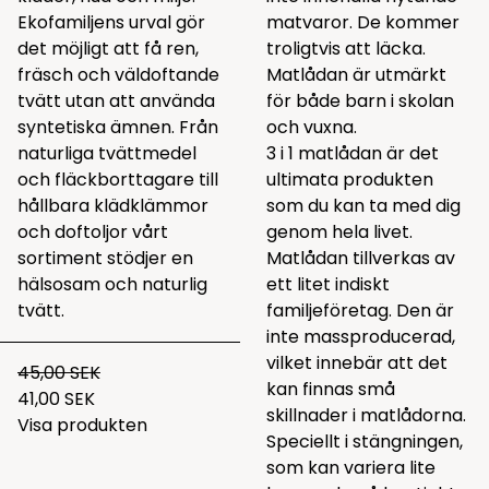
Ekofamiljens urval gör
matvaror. De kommer
det möjligt att få ren,
troligtvis att läcka.
fräsch och väldoftande
Matlådan är utmärkt
tvätt utan att använda
för både barn i skolan
syntetiska ämnen. Från
och vuxna.
naturliga tvättmedel
3 i 1 matlådan är det
och fläckborttagare till
ultimata produkten
hållbara klädklämmor
som du kan ta med dig
och doftoljor vårt
genom hela livet.
sortiment stödjer en
Matlådan tillverkas av
hälsosam och naturlig
ett litet indiskt
tvätt.
familjeföretag. Den är
inte massproducerad,
vilket innebär att det
45,00 SEK
kan finnas små
41,00 SEK
skillnader i matlådorna.
Visa produkten
Speciellt i stängningen,
som kan variera lite