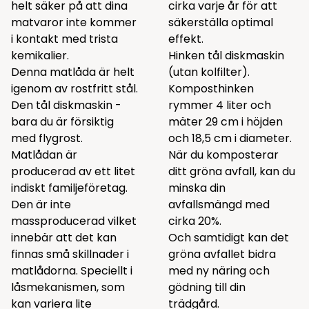
helt säker på att dina
cirka varje år för att
matvaror inte kommer
säkerställa optimal
i kontakt med trista
effekt.
kemikalier.
Hinken tål diskmaskin
Denna matlåda är helt
(utan kolfilter).
igenom av rostfritt stål.
Komposthinken
Den tål diskmaskin -
rymmer 4 liter och
bara du är försiktig
mäter 29 cm i höjden
med flygrost.
och 18,5 cm i diameter.
Matlådan är
När du komposterar
producerad av ett litet
ditt gröna avfall, kan du
indiskt familjeföretag.
minska din
Den är inte
avfallsmängd med
massproducerad vilket
cirka 20%.
innebär att det kan
Och samtidigt kan det
finnas små skillnader i
gröna avfallet bidra
matlådorna. Speciellt i
med ny näring och
låsmekanismen, som
gödning till din
kan variera lite
trädgård.