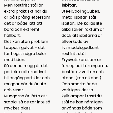
Men rostfritt stål är
isbitar.
extra praktiskt när du
SteelCoolingCubes,
är på språng, eftersom
metallisbitar, stål
det är både lätt att
isbitar... De kallas lite
bära och extremt
olika saker; faktum är
hållbart.
dock att isbitarna är
Det kan utan problem
tillverkade av
tappas i golvet - det
livsmedelsgodkänt
får högst några bulor
rostfritt stål.
med tiden.
Frysvätskan, som är
Så denna mugg är det
förseglad i tärningarna,
perfekta alternativet
består av vatten och
till engångsartiklar och
etanol (ren alkohol).
muggar när du är ute
Och smarta är de
och reser.
verkligen, dessa
Muggarna är lätta att
kylklampar i rostfritt
stapla, så de tar inte så
stål de kan nämligen
mycket plats.
användas både som