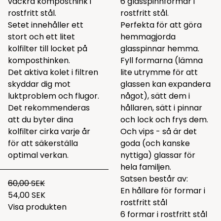
vackra komposthink i
6 glasspinnformar i
rostfritt stål.
rostfritt stål.
Setet innehåller ett
Perfekta för att göra
stort och ett litet
hemmagjorda
kolfilter till locket på
glasspinnar hemma.
komposthinken.
Fyll formarna (lämna
Det aktiva kolet i filtren
lite utrymme för att
skyddar dig mot
glassen kan expandera
luktproblem och flugor.
något), sätt dem i
Det rekommenderas
hållaren, sätt i pinnar
att du byter dina
och lock och frys dem.
kolfilter cirka varje år
Och vips - så är det
för att säkerställa
goda (och kanske
optimal verkan.
nyttiga) glassar för
hela familjen.
Satsen består av:
60,00 SEK
En hållare för formar i
54,00 SEK
rostfritt stål
Visa produkten
6 formar i rostfritt stål