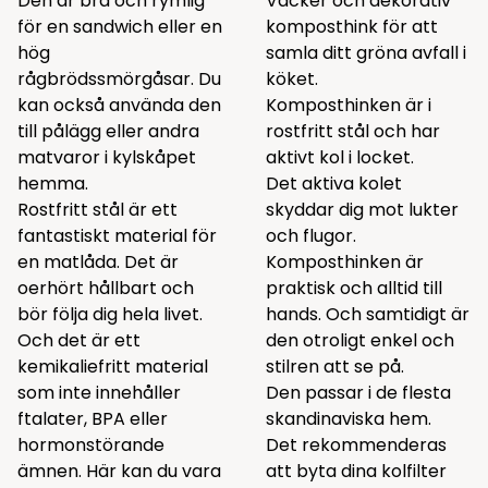
Den är bra och rymlig
Vacker och dekorativ
för en sandwich eller en
komposthink för att
hög
samla ditt gröna avfall i
rågbrödssmörgåsar. Du
köket.
kan också använda den
Komposthinken är i
till pålägg eller andra
rostfritt stål och har
matvaror i kylskåpet
aktivt kol i locket.
hemma.
Det aktiva kolet
Rostfritt stål är ett
skyddar dig mot lukter
fantastiskt material för
och flugor.
en matlåda. Det är
Komposthinken är
oerhört hållbart och
praktisk och alltid till
bör följa dig hela livet.
hands. Och samtidigt är
Och det är ett
den otroligt enkel och
kemikaliefritt material
stilren att se på.
som inte innehåller
Den passar i de flesta
ftalater, BPA eller
skandinaviska hem.
hormonstörande
Det rekommenderas
ämnen. Här kan du vara
att byta dina kolfilter