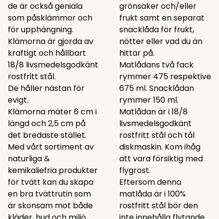
de är också geniala
grönsaker och/eller
som påsklämmor och
frukt samt en separat
för upphängning.
snacklåda för frukt,
Klämorna är gjorda av
nötter eller vad du än
kraftigt och hållbart
hittar på.
18/8 livsmedelsgodkänt
Matlådans två fack
rostfritt stål.
rymmer 475 respektive
De håller nästan för
675 ml. Snacklådan
evigt.
rymmer 150 ml.
Klämorna mäter 6 cm i
Matlådan är i 18/8
längd och 2,5 cm på
livsmedelsgodkänt
det bredaste stället.
rostfritt stål och tål
Med vårt sortiment av
diskmaskin. Kom ihåg
naturliga &
att vara försiktig med
kemikaliefria produkter
flygrost.
för tvätt
kan du skapa
Eftersom denna
en bra tvättrutin som
matlåda är i 100%
är skonsam mot både
rostfritt stål bör den
kläder, hud och miljö.
inte innehålla flytande