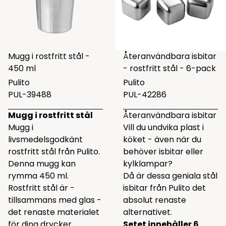
Mugg i rostfritt stål -
Återanvändbara isbitar
450 ml
- rostfritt stål - 6-pack
Pulito
Pulito
PUL-39488
PUL-42286
Mugg i rostfritt stål
Återanvändbara isbitar
Mugg i
Vill du undvika plast i
livsmedelsgodkänt
köket - även när du
rostfritt stål från Pulito.
behöver isbitar eller
Denna mugg kan
kylklampar?
rymma 450 ml.
Då är dessa geniala stål
Rostfritt stål är -
isbitar från Pulito det
tillsammans med glas -
absolut renaste
det renaste materialet
alternativet.
för dina drycker.
Setet innehåller 6