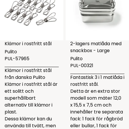
Klämor i rostfritt stål
2-lagers matlåda med
snackbox - Large
Pulito
PUL-57965
Pulito
PUL-00321
Klämor i rostfritt stål
från danska Pulito
Fantastisk 3 i 1 matlåda i
Klämor i rostfritt stål är
rostfritt stål.
ett solitt och
Detta är en extra stor
superhållbart
modell som mäter 12,0
alternativ till klämor i
x 15,5 x 7,5 cm och
plast.
innehåller tre separata
Dessa klämor kan du
fack: 1 fack för rågbröd
använda till tvätt, men
eller bullar, 1 fack för