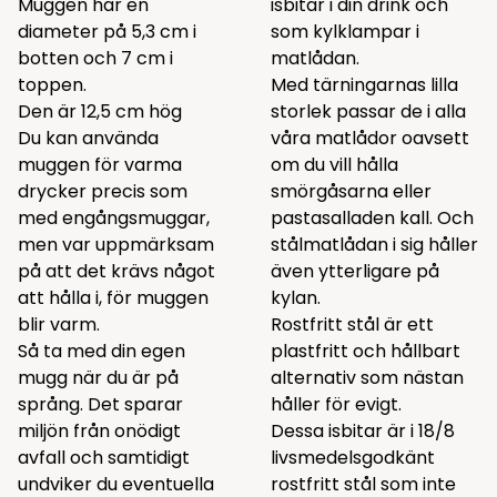
Muggen har en
isbitar i din drink och
diameter på 5,3 cm i
som kylklampar i
botten och 7 cm i
matlådan.
toppen.
Med tärningarnas lilla
Den är 12,5 cm hög
storlek passar de i alla
Du kan använda
våra matlådor oavsett
muggen för varma
om du vill hålla
drycker precis som
smörgåsarna eller
med engångsmuggar,
pastasalladen kall. Och
men var uppmärksam
stålmatlådan i sig håller
på att det krävs något
även ytterligare på
att hålla i, för muggen
kylan.
blir varm.
Rostfritt stål är ett
Så ta med din egen
plastfritt och hållbart
mugg när du är på
alternativ som nästan
språng. Det sparar
håller för evigt.
miljön från onödigt
Dessa isbitar är i 18/8
avfall och samtidigt
livsmedelsgodkänt
undviker du eventuella
rostfritt stål som inte