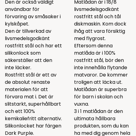
Den är också väldigt
Matlådan är i 18/8
användbar för
livsmedelsgodkänt
förvaring av småsaker i
rostfritt stål och tål
kylskåpet.
diskmaskin. Kom dock
Den är tillverkad av
ihåg att vara försiktig
livsmedelsgodkänt
med flygrost.
rostfritt stål och har ett
Eftersom denna
silikonlock som
matlåda är i 100%
säkerställer att den
rostfritt stål, bör den
inte läcker.
inte innehålla flytande
Rostfritt stål är ett av
matvaror. De kommer
de absolut renaste
troligen att läcka ut.
materialen för att
Matlådan är superbra
förvara mat i. Det är
för barn i skolan och
slitstarkt, superhållbart
vuxna.
och ett 100%
3 i 1 matlådan är den
kemikaliefritt alternativ.
ultimata hållbara
Silikonlocket har färgen
produkten, som du kan
Dark Purple.
ha med dig genom hela