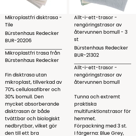
Mikroplastfri disktrasa -
Allt-i-ett-trasor -
Tile
rengöringstrasor av
återvunnen bomull - 3
Bürstenhaus Redecker
st
BUR-20206
Bürstenhaus Redecker
Mikroplastfri trasa från
BUR-21302
Bürstenhaus Redecker
Allt-i-ett-trasor -
Fin disktrasa utan
rengöringstrasor av
mikroplast, tillverkad av
återvunnen bomull
70% cellulosafibrer och
30% bomull. Den
Tunna och extremt
mycket absorberande
praktiska
disktrasan är både
multifunktionstrasor för
tvättbar och biologiskt
hemmet.
nedbrytbar, vilket gör
Förpackning med 3 st.
den till ett bra
I färgerna: Blue Grey,