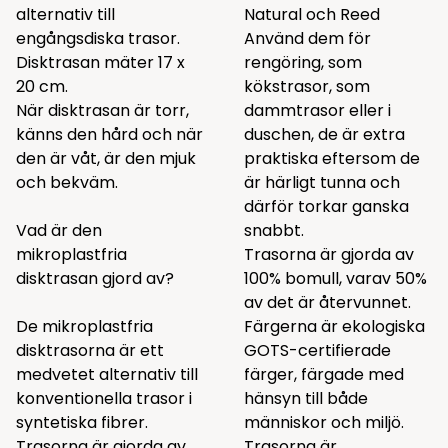
alternativ till
Natural och Reed
engångsdiska trasor.
Använd dem för
Disktrasan mäter 17 x
rengöring, som
20 cm.
kökstrasor, som
När disktrasan är torr,
dammtrasor eller i
känns den hård och när
duschen, de är extra
den är våt, är den mjuk
praktiska eftersom de
och bekväm.
är härligt tunna och
därför torkar ganska
Vad är den
snabbt.
mikroplastfria
Trasorna är gjorda av
disktrasan gjord av?
100% bomull, varav 50%
av det är återvunnet.
De mikroplastfria
Färgerna är ekologiska
disktrasorna är ett
GOTS-certifierade
medvetet alternativ till
färger, färgade med
konventionella trasor i
hänsyn till både
syntetiska fibrer.
människor och miljö.
Trasorna är gjorda av
Trasorna är