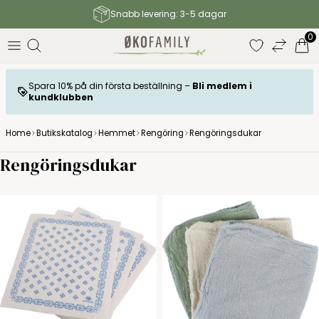
Fri frakt till paketbutik för köp över 899 SEK
0
Spara 10% på din första beställning –
Bli medlem i
kundklubben
Home
Butikskatalog
Hemmet
Rengöring
Rengöringsdukar
Rengöringsdukar